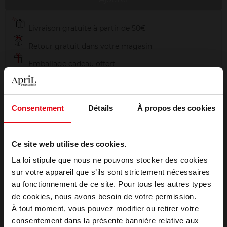
Livraison gratuite à partir de 50€
Retour gratuit dans votre magasin
Emballage cadeau offert
Consentement
Détails
À propos des cookies
Description
Ce site web utilise des cookies.
Conseil d'utilisation
La loi stipule que nous ne pouvons stocker des cookies
sur votre appareil que s’ils sont strictement nécessaires
au fonctionnement de ce site. Pour tous les autres types
Choisissez votre pays
de cookies, nous avons besoin de votre permission.
À tout moment, vous pouvez modifier ou retirer votre
consentement dans la présente bannière relative aux