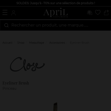
SOLDES: Jusqu'à -70% sur une sélection de produits !
0
Rechercher un produit, une marque…...
Accueil
Shop
Maquillage
Accessoires
Eyeliner Brush
Marque
Avis
clients
Eyeliner Brush
Pinceau