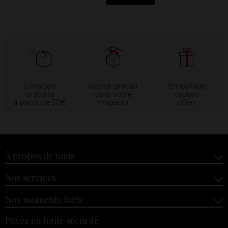
Livraison
Retour gratuit
Emballage
gratuite
dans votre
cadeau
à partir de 50€
magasin
offert
À propos de nous
Nos services
Nos moments forts
Payez en toute sécurité