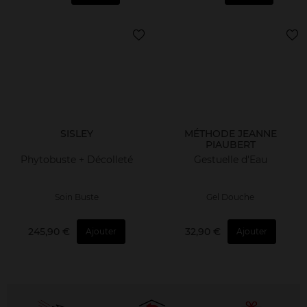
SISLEY
MÉTHODE JEANNE
PIAUBERT
Phytobuste + Décolleté
Gestuelle d'Eau
Soin Buste
Gel Douche
245,90 €
32,90 €
Ajouter
Ajouter