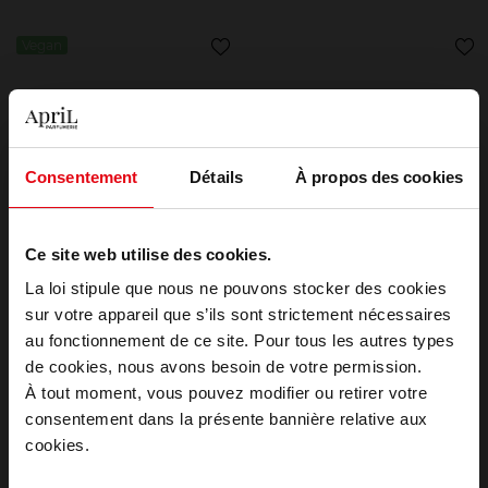
Vegan
Consentement
Détails
À propos des cookies
APRIL
ANNAYAKE
Savon Végétal Corps
Soin de douche
Ce site web utilise des cookies.
La loi stipule que nous ne pouvons stocker des cookies
Pain de savon
Soin Corps
sur votre appareil que s’ils sont strictement nécessaires
au fonctionnement de ce site. Pour tous les autres types
4,90 €
27,90 €
Ajouter
Ajouter
Choisissez votre pays
de cookies, nous avons besoin de votre permission.
À tout moment, vous pouvez modifier ou retirer votre
consentement dans la présente bannière relative aux
April België
cookies.