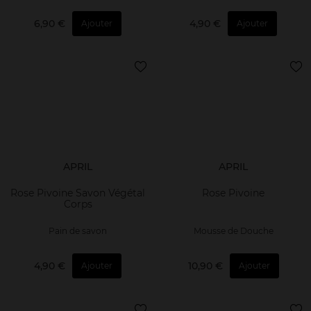
6,90 €
4,90 €
Ajouter
Ajouter
APRIL
APRIL
Rose Pivoine Savon Végétal
Rose Pivoine
Corps
Pain de savon
Mousse de Douche
4,90 €
10,90 €
Ajouter
Ajouter