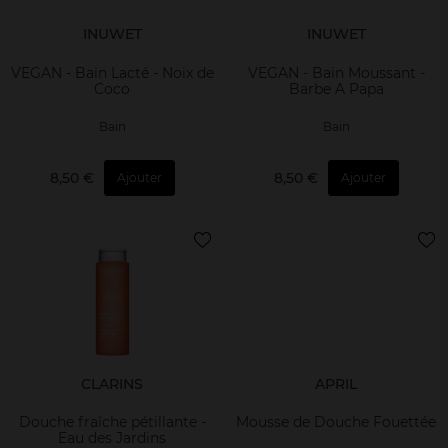
INUWET
INUWET
VEGAN - Bain Lacté - Noix de
VEGAN - Bain Moussant -
Coco
Barbe A Papa
Bain
Bain
8,50 €
8,50 €
Ajouter
Ajouter
CLARINS
APRIL
Douche fraîche pétillante -
Mousse de Douche Fouettée
Eau des Jardins