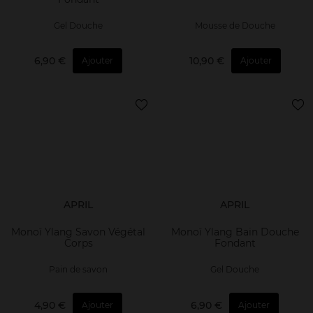
Gel Douche
Mousse de Douche
6,90 €
10,90 €
Ajouter
Ajouter
APRIL
APRIL
Monoï Ylang Savon Végétal
Monoï Ylang Bain Douche
Corps
Fondant
Pain de savon
Gel Douche
4,90 €
6,90 €
Ajouter
Ajouter