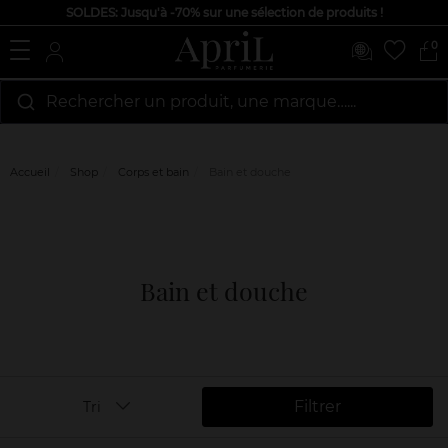
SOLDES: Jusqu'à -70% sur une sélection de produits !
0
Rechercher un produit, une marque…...
Accueil
Shop
Corps et bain
Bain et douche
Bain et douche
Filtrer
Tri