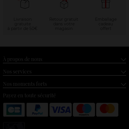
Livraison
Retour gratuit
Emballage
gratuite
dans votre
cadeau
à partir de 50€
magasin
offert
À propos de nous
Nos services
Nos moments forts
Payez en toute sécurité