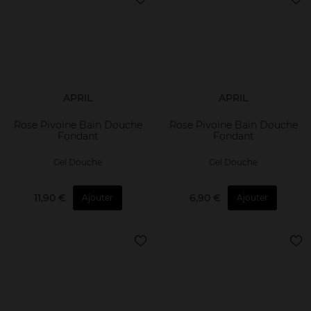
APRIL
APRIL
Rose Pivoine Bain Douche
Rose Pivoine Bain Douche
Fondant
Fondant
Gel Douche
Gel Douche
11,90 €
6,90 €
Ajouter
Ajouter