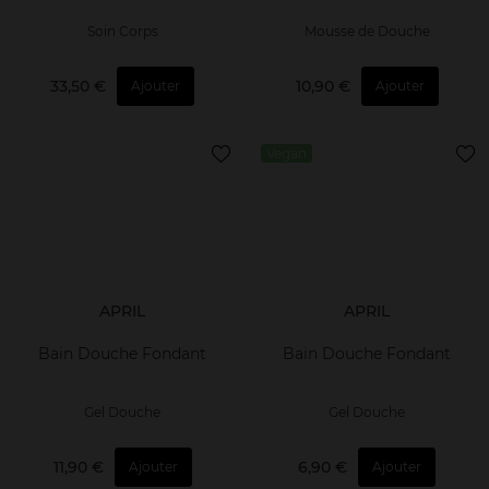
Soin Corps
Mousse de Douche
33,50 €
10,90 €
Ajouter
Ajouter
Vegan
APRIL
APRIL
Bain Douche Fondant
Bain Douche Fondant
Gel Douche
Gel Douche
11,90 €
6,90 €
Ajouter
Ajouter