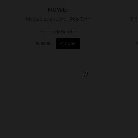
INUWET
Mousse de douche - Pop Corn
Mou
Mousse de Douche
12,50 €
Ajouter
1