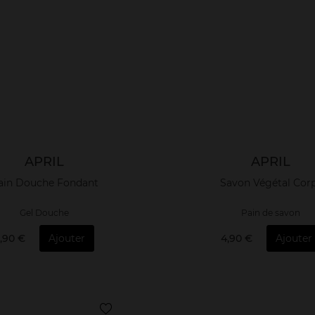
APRIL
APRIL
ain Douche Fondant
Savon Végétal Cor
Gel Douche
Pain de savon
,90 €
Ajouter
4,90 €
Ajouter