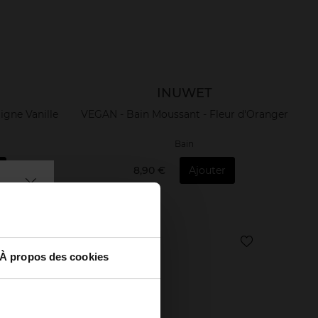
INUWET
igne Vanille
VEGAN - Bain Moussant - Fleur d'Oranger
Bain
8,90 €
Ajouter
À propos des cookies