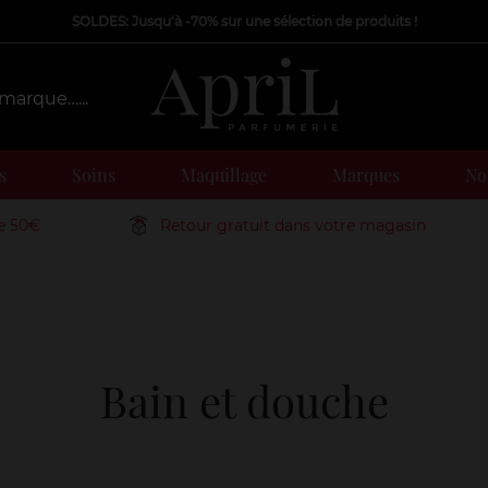
SOLDES: Jusqu'à -70% sur une sélection de produits !
s
Soins
Maquillage
Marques
Nos
de 50€
Retour gratuit dans votre magasin
Bain et douche