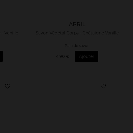
APRIL
- Vanille
Savon Végétal Corps - Châtaigne Vanille
Pain de savon
4,90 €
Ajouter