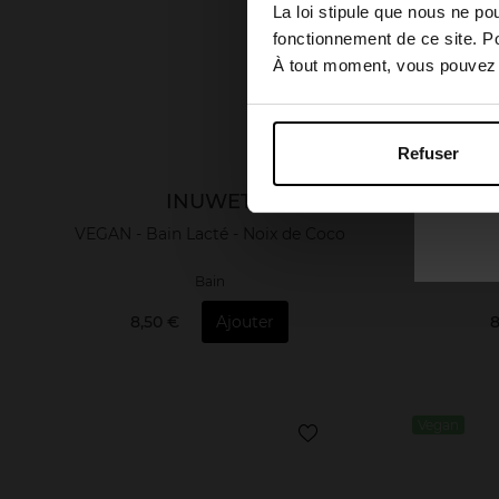
La loi stipule que nous ne po
fonctionnement de ce site. P
À tout moment, vous pouvez m
Refuser
INUWET
VEGAN - Bain Lacté - Noix de Coco
VEGAN - B
Bain
8,50 €
Ajouter
8
Vegan