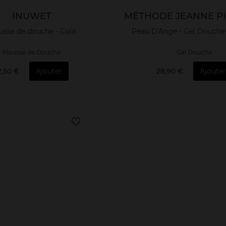
INUWET
MÉTHODE JEANNE P
sse de douche - Cola
Peau D'Ange - Gel Douche
Mousse de Douche
Gel Douche
2,50 €
Ajouter
28,90 €
Ajouter