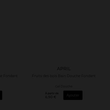
APRIL
he Fondant
Fruits des bois Bain Douche Fondant
Gel Douche
À partir de
Ajouter
6,90 €