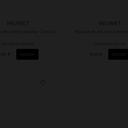
INUWET
INUWET
 douche turquoise - Donuts
Mousse de douche blanche 
Mousse de Douche
Mousse de Douche
1,90 €
Ajouter
11,90 €
Ajouter