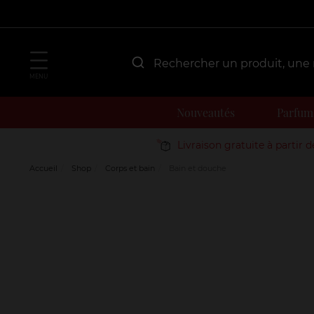
MENU
Nouveautés
Parfum
Livraison gratuite à partir 
Accueil
Shop
Corps et bain
Bain et douche