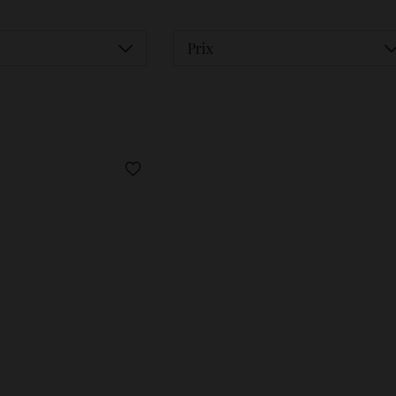
Déplier
D
Prix