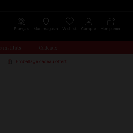
0
Français
Mon magasin
Wishlist
Compte
Mon panier
 instituts
Cadeaux
Emballage cadeau offert