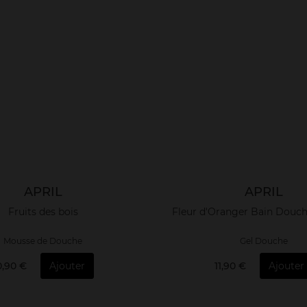
APRIL
APRIL
Fruits des bois
Fleur d'Oranger Bain Douc
Mousse de Douche
Gel Douche
0,90 €
Ajouter
11,90 €
Ajouter