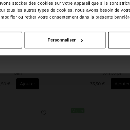
Choisissez votre pays
uvons stocker des cookies sur votre appareil que s’ils sont stri
our tous les autres types de cookies, nous avons besoin de votr
odifier ou retirer votre consentement dans la présente bannière
April België
April Belgique
Personnaliser
April France
April Luxembourg
INUWET
CLARINS
ain Moussant - Barbe A Papa
Douche fraîche pétillante 
Jardins
Bain
Soin Corps
,50 €
Ajouter
33,50 €
Ajouter
Vegan