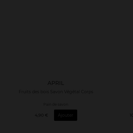
APRIL
Fruits des bois Savon Végétal Corps
Pain de savon
4,90 €
Ajouter
1