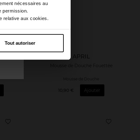
ctement nécessaires au
e permission.
 relative aux cookies.
Tout autoriser
APRIL
- Eau des
Mousse de Douche Fouettée
Mousse de Douche
10,90 €
Ajouter