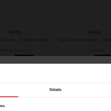
APRIL
APRIL
 Douche - Châtaigne Vanille
Bain Douche Fondant - Châta
Mousse de Douche
Gel Douche
0,90 €
Ajouter
6,90 €
Ajouter
Détails
ies.