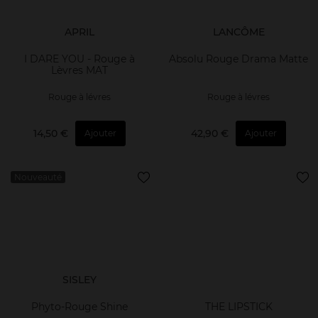
APRIL
LANCÔME
I DARE YOU - Rouge à
Absolu Rouge Drama Matte
Lèvres MAT
Rouge à lévres
Rouge à lévres
14,50 €
42,90 €
Ajouter
Ajouter
Nouveauté
SISLEY
Phyto-Rouge Shine
THE LIPSTICK