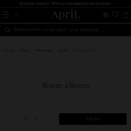
SOLDES: Jusqu'à -70% sur une sélection de produits !
0
Rechercher un produit, une marque…...
Accueil
Shop
Maquillage
Lèvres
Rouge à lèvres
Rouge à lèvres
Filtrer
Tri