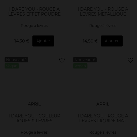
I DARE YOU - ROUGE A
I DARE YOU - ROUGE A
LEVRES EFFET POUDRE
LEVRES METALLIQUE
Rouge à lévres
Rouge à lévres
14,50 €
14,50 €
Ajouter
Ajouter
Nouveauté
Nouveauté
Vegan
Vegan
APRIL
APRIL
I DARE YOU - COULEUR
I DARE YOU - ROUGE A
JOUES & LEVRES
LEVRES LIQUIDE MAT
Rouge à lévres
Rouge à lévres