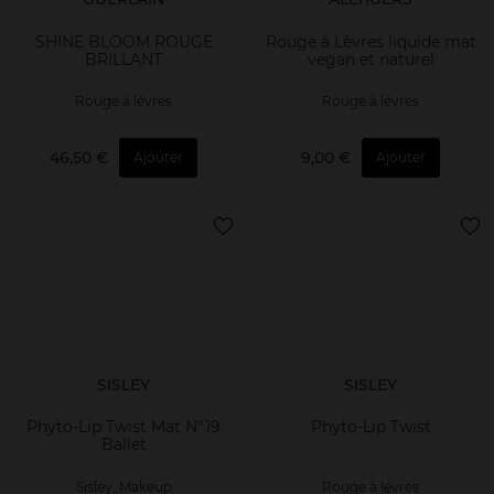
SHINE BLOOM ROUGE
Rouge à Lèvres liquide mat
BRILLANT
vegan et naturel
Rouge à lévres
Rouge à lévres
46,50 €
9,00 €
Ajouter
Ajouter
SISLEY
SISLEY
Phyto-Lip Twist Mat N°19
Phyto-Lip Twist
Ballet
Sisley_Makeup
Rouge à lévres