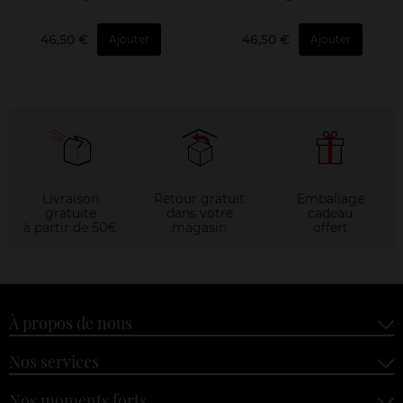
46,50 €
46,50 €
Ajouter
Ajouter
Livraison
Retour gratuit
Emballage
gratuite
dans votre
cadeau
à partir de 50€
magasin
offert
À propos de nous
Nos services
Nos moments forts