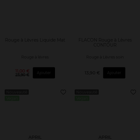
Rouge à Lèvres Liquide Mat
FLACON Rouge à Lèvres
CONTOUR
Rouge à lévres
Rouge à Lèvres soin
11,00 €
13,90 €
Ajouter
Ajouter
23,90 €
Nouveauté
Nouveauté
Vegan
Vegan
APRIL
APRIL