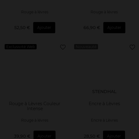
Rouge à lévres
Rouge à lévres
52,50 €
66,90 €
Ajouter
Ajouter
Exclusivité Web
Nouveauté
STENDHAL
Rouge à Lèvres Couleur
Encre à Lèvres
Intense
Rouge à lévres
Encre à Lèvres
39,90 €
28,50 €
Ajouter
Ajouter