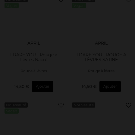
Vegan
Vegan
APRIL
APRIL
I DARE YOU - Rouge à
I DARE YOU - ROUGE A
Lèvres Nacré
LÈVRES SATINE
Rouge à lévres
Rouge à lévres
14,50 €
14,50 €
Ajouter
Ajouter
Nouveauté
Nouveauté
Vegan