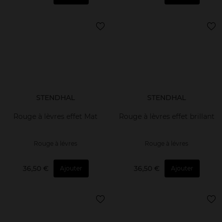
STENDHAL
STENDHAL
Rouge à lèvres effet Mat
Rouge à lèvres effet brillant
Rouge à lévres
Rouge à lévres
36,50 €
36,50 €
Ajouter
Ajouter