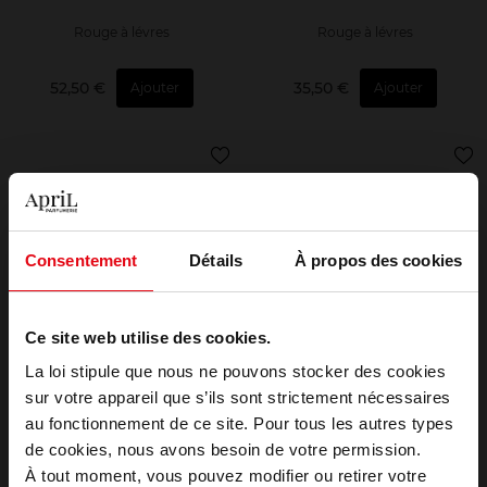
Rouge à lévres
Rouge à lévres
52,50 €
35,50 €
Ajouter
Ajouter
Consentement
Détails
À propos des cookies
YVES SAINT LAURENT
ATELIER DU SOURCIL
Ce site web utilise des cookies.
Rouge Pur Couture
Rouge à lèvres satiné
La loi stipule que nous ne pouvons stocker des cookies
sur votre appareil que s’ils sont strictement nécessaires
Rouge à lévres
Rouge à lèvre
au fonctionnement de ce site. Pour tous les autres types
Choisissez votre pays
de cookies, nous avons besoin de votre permission.
41,90 €
24,50 €
Ajouter
Ajouter
À tout moment, vous pouvez modifier ou retirer votre