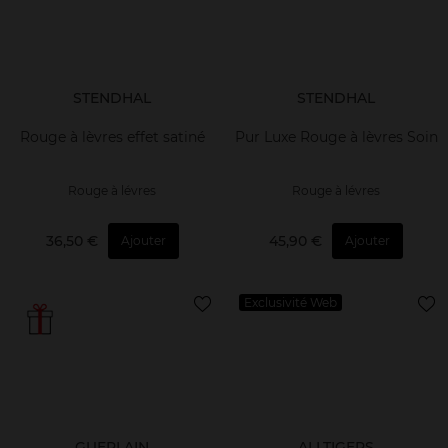
STENDHAL
STENDHAL
Rouge à lèvres effet satiné
Pur Luxe Rouge à lèvres Soin
Rouge à lévres
Rouge à lévres
36,50 €
45,90 €
Ajouter
Ajouter
Exclusivité Web
GUERLAIN
ALLTIGERS