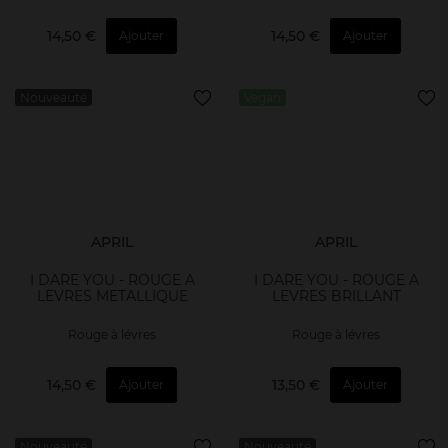
14,50 €
14,50 €
Ajouter
Ajouter
Nouveauté
Vegan
APRIL
APRIL
I DARE YOU - ROUGE A
I DARE YOU - ROUGE A
LEVRES METALLIQUE
LEVRES BRILLANT
Rouge à lévres
Rouge à lévres
14,50 €
13,50 €
Ajouter
Ajouter
Nouveauté
Nouveauté