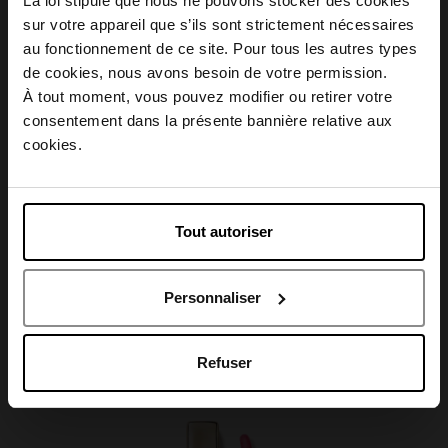
La loi stipule que nous ne pouvons stocker des cookies
Description
sur votre appareil que s’ils sont strictement nécessaires
au fonctionnement de ce site. Pour tous les autres types
Choisissez votre pays
Conseil d'utilisation
de cookies, nous avons besoin de votre permission.
À tout moment, vous pouvez modifier ou retirer votre
consentement dans la présente bannière relative aux
April België
Caractéristiques
cookies.
April Belgique
Tout autoriser
April France
Avis client
Personnaliser
April Luxembourg
Refuser
Oublié quelque chose ?