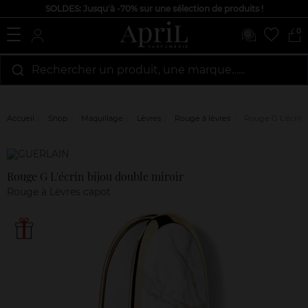
SOLDES: Jusqu'à -70% sur une sélection de produits !
0
Rechercher un produit, une marque…...
Accueil
Shop
Maquillage
Lèvres
Rouge à lèvres
Rouge G L'écrin b
Marque
Avis
clients
Rouge G L'écrin bijou double miroir
Rouge à Lèvres capot