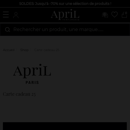
SOLDES: Jusqu'à -70% sur une sélection de produits !
0
Rechercher un produit, une marque…...
Accueil
Shop
Carte cadeau 25
Marque
Avis
clients
Carte cadeau 25