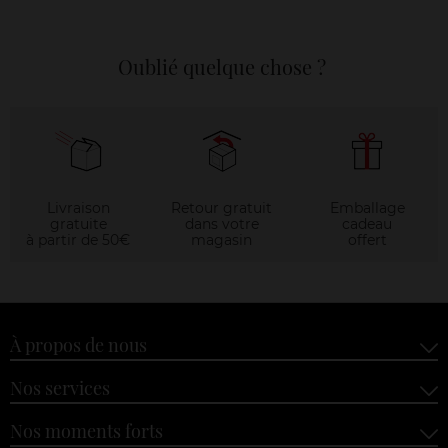
Oublié quelque chose ?
Livraison
Retour gratuit
Emballage
gratuite
dans votre
cadeau
à partir de 50€
magasin
offert
À propos de nous
Nos services
Nos moments forts