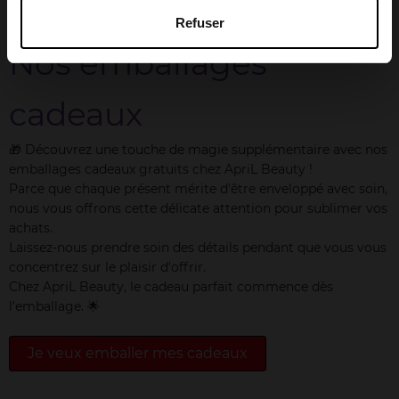
Refuser
Nos emballages
cadeaux
🎁 Découvrez une touche de magie supplémentaire avec nos
emballages cadeaux gratuits chez ApriL Beauty !
Parce que chaque présent mérite d'être enveloppé avec soin,
nous vous offrons cette délicate attention pour sublimer vos
achats.
Laissez-nous prendre soin des détails pendant que vous vous
concentrez sur le plaisir d'offrir.
Chez ApriL Beauty, le cadeau parfait commence dès
l'emballage. 🌟
Je veux emballer mes cadeaux