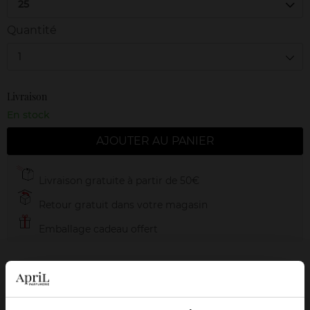
25
Quantité
1
Livraison
En stock
AJOUTER AU PANIER
Livraison gratuite à partir de 50€
Retour gratuit dans votre magasin
Emballage cadeau offert
Description