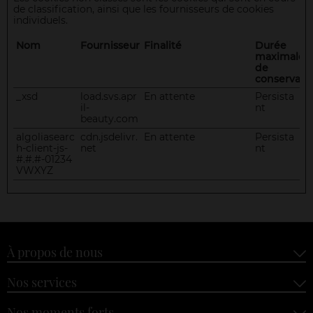
de classification, ainsi que les fournisseurs de cookies
individuels.
Nom
Fournisseur
Finalité
Durée
maximale
de
conservati
_xsd
load.svs.apr
En attente
Persista
il-
nt
beauty.com
algoliasearc
cdn.jsdelivr.
En attente
Persista
h-client-js-
net
nt
#.#.#-01234
VWXYZ
À propos de nous
Nos services
Nos moments forts