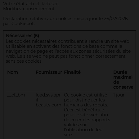
Votre état ​​actuel: Refuser.
Modifiez consentement
Déclaration relative aux cookies mise à jour le 26/07/2026
par
Cookiebot
:
Nécessaires (5)
Les cookies nécessaires contribuent à rendre un site web
utilisable en activant des fonctions de base comme la
navigation de page et l'accès aux zones sécurisées du site
web. Le site web ne peut pas fonctionner correctement
sans ces cookies.
Nom
Fournisseur
Finalité
Durée
maximale
de
conservati
__cf_bm
load.svs.apr
Ce cookie est utilisé
1 jour
il-
pour distinguer les
beauty.com
humains des robots.
Ceci est bénéfique
pour le site web afin
de créer des rapports
valides sur
l'utilisation du leur
site.