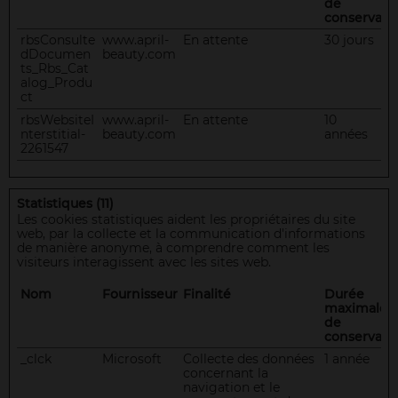
de
conservati
rbsConsulte
www.april-
En attente
30 jours
dDocumen
beauty.com
ts_Rbs_Cat
alog_Produ
ct
rbsWebsiteI
www.april-
En attente
10
nterstitial-
beauty.com
années
2261547
Statistiques (11)
Les cookies statistiques aident les propriétaires du site
web, par la collecte et la communication d'informations
de manière anonyme, à comprendre comment les
visiteurs interagissent avec les sites web.
Nom
Fournisseur
Finalité
Durée
maximale
de
conservati
_clck
Microsoft
Collecte des données
1 année
concernant la
navigation et le