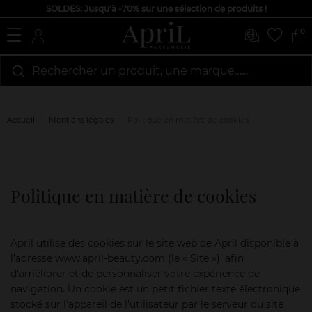
SOLDES: Jusqu'à -70% sur une sélection de produits !
0
Rechercher un produit, une marque…...
Accueil
Mentions légales
Politique en matière de cookies
Politique en matière de cookies
April utilise des cookies sur le site web de April disponible à
l’adresse www.april-beauty.com (le « Site »), afin
d’améliorer et de personnaliser votre expérience de
navigation. Un cookie est un petit fichier texte électronique
stocké sur l’appareil de l'utilisateur par le serveur du site