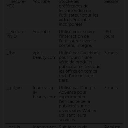
__Secure-
YouTube
Stocke les
Session
YEC
préférences de
lecture vidéo de
l'utilisateur pour les
vidéos YouTube
incorporées
__Secure-
YouTube
Utilisé pour suivre
180
YNID
l'interaction de
jours
l'utilisateur avec le
contenu intégré.
_fbp
april-
Utilisé par Facebook
3 mois
beauty.com
pour fournir une
série de produits
publicitaires tels que
les offres en temps
réel d'annonceurs
tiers.
_gcl_au
load.svs.apr
Utilisé par Google
3 mois
il-
AdSense pour
beauty.com
expérimenter
l'efficacité de la
publicité sur de
divers sites Web en
utilisant leurs
services.
_gcl_ls
load.svs.apr
Suit le taux de
Persista