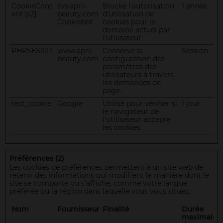
CookieCons
svs.april-
Stocke l'autorisation
1 année
ent [x2]
beauty.com
d'utilisation de
Cookiebot
cookies pour le
domaine actuel par
l'utilisateur
PHPSESSID
www.april-
Conserve la
Session
beauty.com
configuration des
paramètres des
utilisateurs à travers
les demandes de
page.
test_cookie
Google
Utilisé pour vérifier si
1 jour
le navigateur de
l'utilisateur accepte
les cookies.
Préférences (2)
Les cookies de préférences permettent à un site web de
retenir des informations qui modifient la manière dont le
site se comporte ou s’affiche, comme votre langue
préférée ou la région dans laquelle vous vous situez.
Nom
Fournisseur
Finalité
Durée
maximale