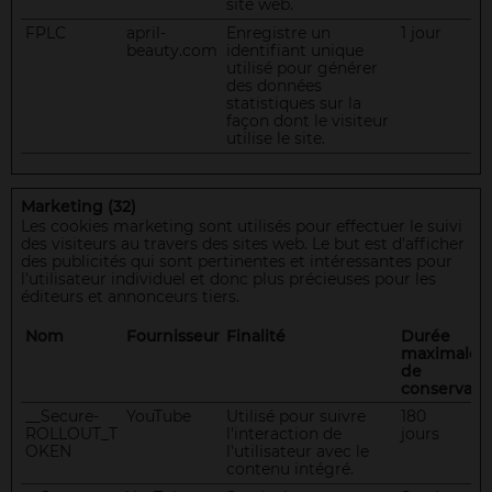
site web.
FPLC
april-
Enregistre un
1 jour
beauty.com
identifiant unique
utilisé pour générer
des données
statistiques sur la
façon dont le visiteur
utilise le site.
Marketing (32)
Les cookies marketing sont utilisés pour effectuer le suivi
des visiteurs au travers des sites web. Le but est d'afficher
des publicités qui sont pertinentes et intéressantes pour
l'utilisateur individuel et donc plus précieuses pour les
éditeurs et annonceurs tiers.
Nom
Fournisseur
Finalité
Durée
maximale
de
conservati
__Secure-
YouTube
Utilisé pour suivre
180
ROLLOUT_T
l'interaction de
jours
OKEN
l'utilisateur avec le
contenu intégré.