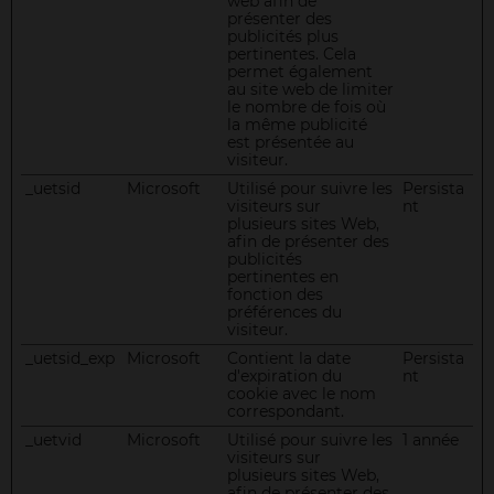
web afin de
présenter des
publicités plus
pertinentes. Cela
permet également
au site web de limiter
le nombre de fois où
la même publicité
est présentée au
visiteur.
_uetsid
Microsoft
Utilisé pour suivre les
Persista
visiteurs sur
nt
plusieurs sites Web,
afin de présenter des
publicités
pertinentes en
fonction des
préférences du
visiteur.
_uetsid_exp
Microsoft
Contient la date
Persista
d'expiration du
nt
cookie avec le nom
correspondant.
_uetvid
Microsoft
Utilisé pour suivre les
1 année
visiteurs sur
plusieurs sites Web,
afin de présenter des