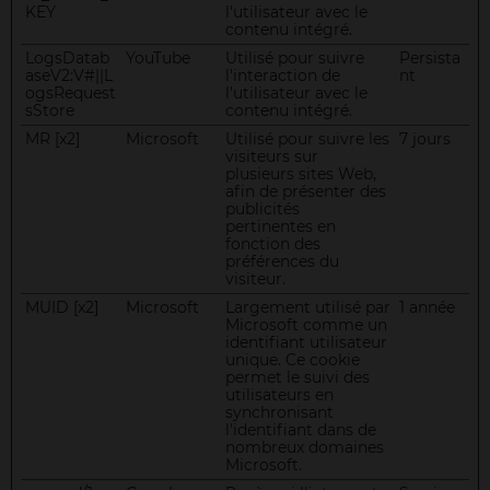
KEY
l'utilisateur avec le
contenu intégré.
LogsDatab
YouTube
Utilisé pour suivre
Persista
aseV2:V#||L
l'interaction de
nt
ogsRequest
l'utilisateur avec le
sStore
contenu intégré.
MR [x2]
Microsoft
Utilisé pour suivre les
7 jours
visiteurs sur
plusieurs sites Web,
afin de présenter des
publicités
pertinentes en
fonction des
préférences du
visiteur.
MUID [x2]
Microsoft
Largement utilisé par
1 année
Microsoft comme un
identifiant utilisateur
unique. Ce cookie
permet le suivi des
utilisateurs en
synchronisant
l'identifiant dans de
nombreux domaines
Microsoft.