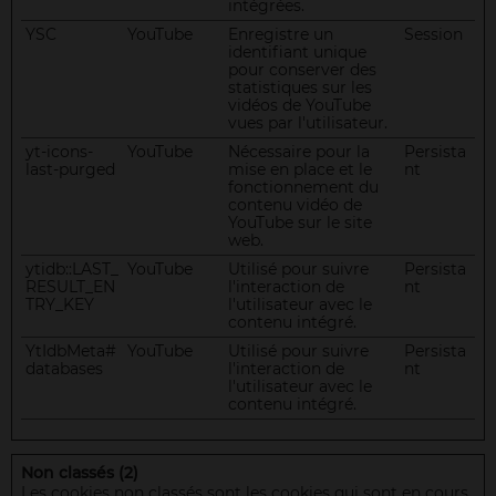
intégrées.
YSC
YouTube
Enregistre un
Session
identifiant unique
pour conserver des
statistiques sur les
vidéos de YouTube
vues par l'utilisateur.
yt-icons-
YouTube
Nécessaire pour la
Persista
last-purged
mise en place et le
nt
fonctionnement du
contenu vidéo de
YouTube sur le site
web.
ytidb::LAST_
YouTube
Utilisé pour suivre
Persista
RESULT_EN
l'interaction de
nt
TRY_KEY
l'utilisateur avec le
contenu intégré.
YtIdbMeta#
YouTube
Utilisé pour suivre
Persista
databases
l'interaction de
nt
l'utilisateur avec le
contenu intégré.
Non classés (2)
Les cookies non classés sont les cookies qui sont en cours