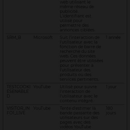
web utilisant le
même réseau de
publicité.
L'identifiant est
utilisé pour
permettre des
annonces ciblées.
SRM_B
Microsoft
Suit l'interaction de
1 année
l'utilisateur avec la
fonction de barre de
recherche du site
web. Ces données
peuvent être utilisées
pour présenter à
l'utilisateur des
produits ou des
services pertinents.
TESTCOOKI
YouTube
Utilisé pour suivre
1 jour
ESENABLE
l'interaction de
D
l'utilisateur avec le
contenu intégré.
VISITOR_IN
YouTube
Tente d'estimer la
180
FO1_LIVE
bande passante des
jours
utilisateurs sur des
pages avec des
vidéos YouTube