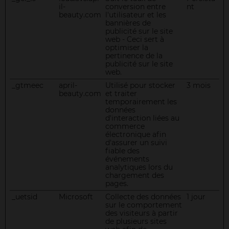
il-
conversion entre
nt
beauty.com
l'utilisateur et les
bannières de
publicité sur le site
web - Ceci sert à
optimiser la
pertinence de la
publicité sur le site
web.
_gtmeec
april-
Utilisé pour stocker
3 mois
beauty.com
et traiter
temporairement les
données
d'interaction liées au
commerce
électronique afin
d'assurer un suivi
fiable des
événements
analytiques lors du
chargement des
pages.
_uetsid
Microsoft
Collecte des données
1 jour
sur le comportement
des visiteurs à partir
de plusieurs sites