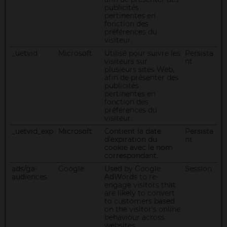
publicités
pertinentes en
fonction des
préférences du
visiteur.
_uetvid
Microsoft
Utilisé pour suivre les
Persista
visiteurs sur
nt
plusieurs sites Web,
afin de présenter des
publicités
pertinentes en
fonction des
préférences du
visiteur.
_uetvid_exp
Microsoft
Contient la date
Persista
d'expiration du
nt
cookie avec le nom
correspondant.
ads/ga-
Google
Used by Google
Session
audiences
AdWords to re-
engage visitors that
are likely to convert
to customers based
on the visitor's online
behaviour across
websites.