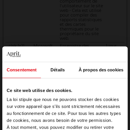
comportement de
l'utilisateur sur le site
web - Cela est utilisé
pour compiler des
rapports statistiques
et des cartes
thermiques pour le
propriétaire du site
web.
_clsk [x2]
Microsoft
Enregistre des
1 jour
données statistiques
sur le comportement
des internautes sur le
site web. Utilisé pour
les analyses internes
Consentement
Détails
À propos des cookies
par l'opérateur du
site web.
_cltk
Microsoft
Enregistre des
Session
Ce site web utilise des cookies.
données statistiques
sur le comportement
La loi stipule que nous ne pouvons stocker des cookies
des internautes sur le
site web. Utilisé pour
sur votre appareil que s’ils sont strictement nécessaires
les analyses internes
au fonctionnement de ce site. Pour tous les autres types
par l'opérateur du
site web.
Choisissez votre pays
de cookies, nous avons besoin de votre permission.
_ga
load.svs.apr
Enregistre un
2
À tout moment, vous pouvez modifier ou retirer votre