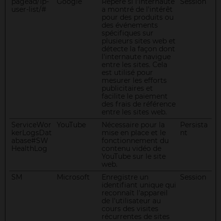
pagead/1p-
Google
Repère si l'internaute
Session
user-list/#
a montré de l'intérêt
pour des produits ou
des événements
spécifiques sur
plusieurs sites web et
détecte la façon dont
l'internaute navigue
entre les sites. Cela
est utilisé pour
mesurer les efforts
publicitaires et
facilite le paiement
des frais de référence
entre les sites web.
ServiceWor
YouTube
Nécessaire pour la
Persista
kerLogsDat
mise en place et le
nt
abase#SW
fonctionnement du
HealthLog
contenu vidéo de
YouTube sur le site
web.
SM
Microsoft
Enregistre un
Session
identifiant unique qui
reconnaît l'appareil
de l'utilisateur au
cours des visites
récurrentes de sites