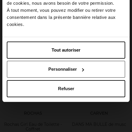
Choisissez votre pays
de cookies, nous avons besoin de votre permission.
MUGLER
NARCISO RODRIGUEZ
À tout moment, vous pouvez modifier ou retirer votre
consentement dans la présente bannière relative aux
Coffret Alien Eau De Parfum
All Of Me - Eau de Parfum
April België
cookies.
Coffret
Coffret
Coffret
April Belgique
Tout autoriser
95,50 €
129,50 €
Ajouter
Ajouter
April France
Personnaliser
April Luxembourg
Refuser
ROCHAS
CARVEN
Rochas Girl Eau de Toilette -
DANS MA BULLE de musc
Coffret