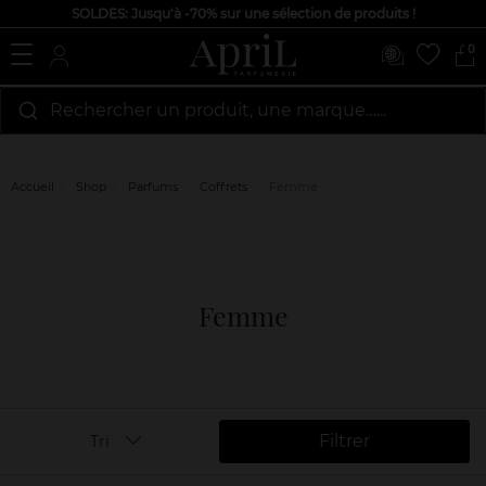
SOLDES: Jusqu'à -70% sur une sélection de produits !
0
Rechercher un produit, une marque…...
Accueil
Shop
Parfums
Coffrets
Femme
Femme
Filtrer
Tri