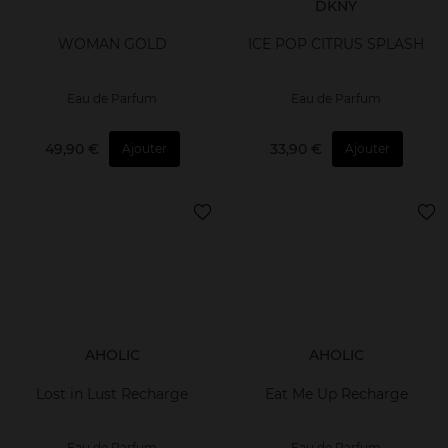
DKNY
WOMAN GOLD
ICE POP CITRUS SPLASH
Eau de Parfum
Eau de Parfum
49,90 €
33,90 €
Ajouter
Ajouter
AHOLIC
AHOLIC
Lost in Lust Recharge
Eat Me Up Recharge
Eau de Parfum
Eau de Parfum