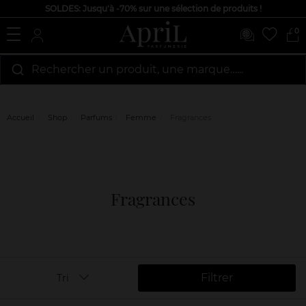
SOLDES: Jusqu'à -70% sur une sélection de produits !
0
Rechercher un produit, une marque…...
Accueil
Shop
Parfums
Femme
Fragrances
Fragrances
Filtrer
Tri