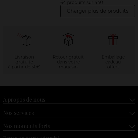
64 produits sur 440
Charger plus de produits
Livraison
Retour gratuit
Emballage
gratuite
dans votre
cadeau
à partir de 50€
magasin
offert
À propos de nous
Nos services
Nos moments forts