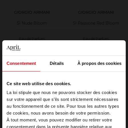
GIORGIO ARMANI
GIORGIO ARMANI
Sì Nude Bloom
Sì Passione Red Bloom
Eau de Parfum
Eau de Parfum
134,90 €
128,90 €
Ajouter
Ajouter
Consentement
Détails
À propos des cookies
Ce site web utilise des cookies.
La loi stipule que nous ne pouvons stocker des cookies
sur votre appareil que s’ils sont strictement nécessaires
au fonctionnement de ce site. Pour tous les autres types
Choisissez votre pays
DIESEL
HERMES
de cookies, nous avons besoin de votre permission.
À tout moment, vous pouvez modifier ou retirer votre
Fuel for Life
Un Jardin Sous la Mer
consentement dans la présente bannière relative aux