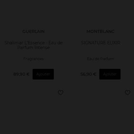
GUERLAIN
MONTBLANC
Shalimar L'Essence - Eau de
SIGNATURE ELIXIR
Parfum Intense
Fragrances
Eau de Parfum
89,90 €
56,90 €
Ajouter
Ajouter