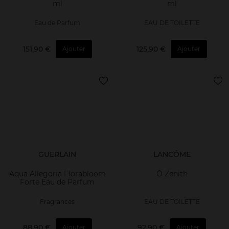
ml
ml
Eau de Parfum
EAU DE TOILETTE
151,90 €
125,90 €
Ajouter
Ajouter
GUERLAIN
LANCÔME
Aqua Allegoria Florabloom
Ô Zenith
Forte Eau de Parfum
Fragrances
EAU DE TOILETTE
88,90 €
92,90 €
Ajouter
Ajouter