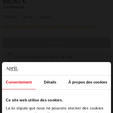
88,90 €
Contenance
100 ml
30 ml
50 ml
Merci de sélectionner les caractéristiques du produit.
Ajouter
Livraison gratuite à partir de 50€
Retour gratuit dans votre magasin
Emballage cadeau offert
Consentement
Détails
À propos des cookies
Ce site web utilise des cookies.
Description
La loi stipule que nous ne pouvons stocker des cookies