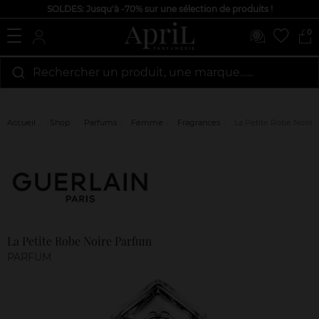
SOLDES: Jusqu'à -70% sur une sélection de produits !
0
Rechercher un produit, une marque…...
Accueil
Shop
Parfums
Femme
Fragrances
La Petite Robe Noire
Marque
Avis
clients
La Petite Robe Noire Parfum
PARFUM