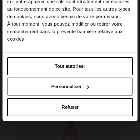
sur votre appareil que s’ils sont strictement nécessaires
au fonctionnement de ce site. Pour tous les autres types
Conseil d'utilisation
Choisissez votre pays
de cookies, nous avons besoin de votre permission.
À tout moment, vous pouvez modifier ou retirer votre
consentement dans la présente bannière relative aux
Caractéristiques
April België
cookies.
April Belgique
Tout autoriser
April France
Avis client
Personnaliser
April Luxembourg
Oublié quelque chose ?
Refuser
Nouveauté