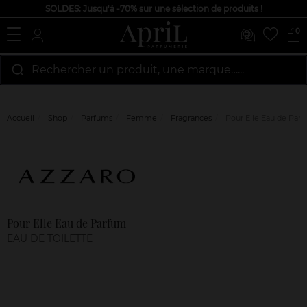
SOLDES: Jusqu'à -70% sur une sélection de produits !
0
Rechercher un produit, une marque…...
Accueil
Shop
Parfums
Femme
Fragrances
Pour Elle Eau de Par
Marque
Avis
clients
Pour Elle Eau de Parfum
EAU DE TOILETTE