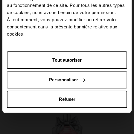
Conseil d'utilisation
au fonctionnement de ce site. Pour tous les autres types
Choisissez votre pays
de cookies, nous avons besoin de votre permission.
À tout moment, vous pouvez modifier ou retirer votre
Caractéristiques
consentement dans la présente bannière relative aux
April België
cookies.
April Belgique
Tout autoriser
Avis client
April France
Personnaliser
April Luxembourg
Oublié quelque chose ?
Refuser