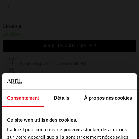
1
Livraison
En stock
AJOUTER AU PANIER
Livraison gratuite à partir de 50€
Retour gratuit dans votre magasin
Emballage cadeau offert
Consentement
Détails
À propos des cookies
Ce site web utilise des cookies.
Description
La loi stipule que nous ne pouvons stocker des cookies
sur votre appareil que s’ils sont strictement nécessaires