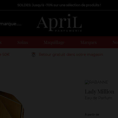
SOLDES: Jusqu'à -70% sur une sélection de produits !
s
Soins
Maquillage
Marques
Nos
de 50€
Retour gratuit dans votre magasin
Marque
Lady Million
Eau de Parfum
À partir de