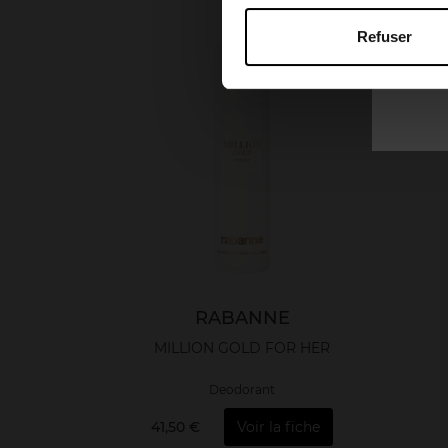
Refuser
RABANNE
MILLION GOLD FOR HER
Deodorant
41,50 €
Voir la fiche