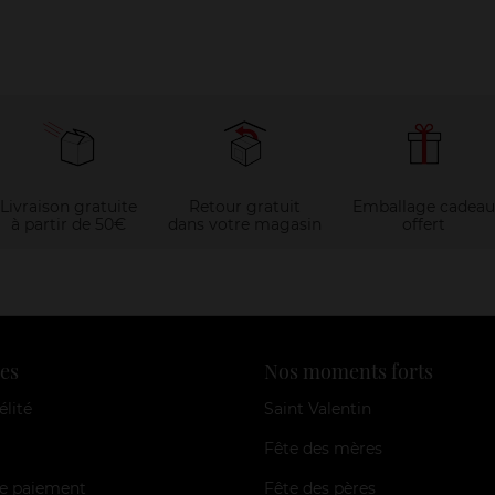
Livraison gratuite
Retour gratuit
Emballage cadeau
à partir de 50€
dans votre magasin
offert
es
Nos moments forts
élité
Saint Valentin
Fête des mères
e paiement
Fête des pères