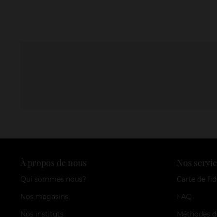
À propos de nous
Nos servic
Qui sommes nous?
Carte de fid
Nos magasins
FAQ
Nos instituts
Méthodes d