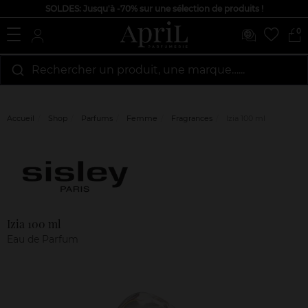
SOLDES: Jusqu'à -70% sur une sélection de produits !
0
Rechercher un produit, une marque…...
Accueil
Shop
Parfums
Femme
Fragrances
Izia 100 ml
Marque
Avis
clients
Izia 100 ml
Eau de Parfum