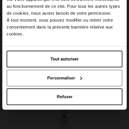
Description
au fonctionnement de ce site. Pour tous les autres types
Choisissez votre pays
de cookies, nous avons besoin de votre permission.
À tout moment, vous pouvez modifier ou retirer votre
Caractéristiques
consentement dans la présente bannière relative aux
April België
cookies.
April Belgique
Tout autoriser
Avis client
April France
Personnaliser
April Luxembourg
Oublié quelque chose ?
Refuser