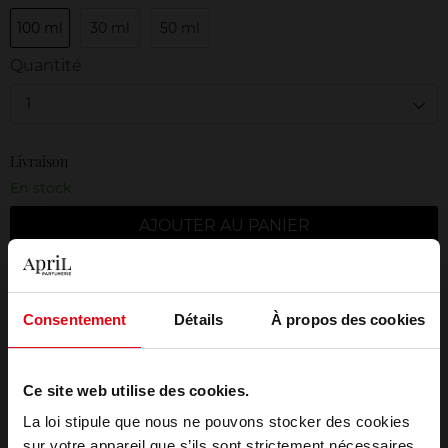
100 ml
30 ml
50 ml
Quantité
1
Livraison
En stock
AJOUTER AU PANIER
Livraison gratuite à partir de 50€
Retour gratuit dans votre magasin
Consentement
Détails
À propos des cookies
Emballage cadeau offert
Ce site web utilise des cookies.
La loi stipule que nous ne pouvons stocker des cookies
sur votre appareil que s’ils sont strictement nécessaires