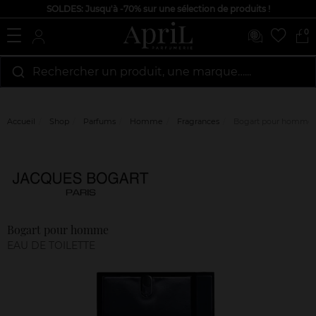
SOLDES: Jusqu'à -70% sur une sélection de produits !
0
Rechercher un produit, une marque…...
Accueil
Shop
Parfums
Homme
Fragrances
Bogart pour homme
Marque
Avis
clients
Bogart pour homme
EAU DE TOILETTE