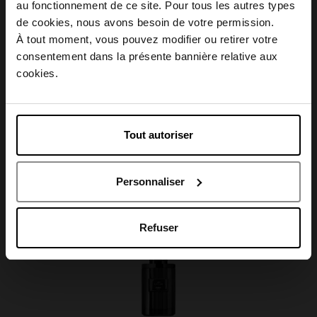
au fonctionnement de ce site. Pour tous les autres types
Choisissez votre pays
de cookies, nous avons besoin de votre permission.
À tout moment, vous pouvez modifier ou retirer votre
Caractéristiques
consentement dans la présente bannière relative aux
April België
cookies.
April Belgique
Avis client
Tout autoriser
April France
Personnaliser
April Luxembourg
Oublié quelque chose ?
Refuser