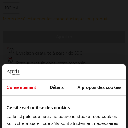
100 ml
Merci de sélectionner les caractéristiques du produit.
Ajouter
Livraison gratuite à partir de 50€
Retour gratuit dans votre magasin
Emballage cadeau offert
Consentement
Détails
À propos des cookies
Description
Ce site web utilise des cookies.
La loi stipule que nous ne pouvons stocker des cookies
sur votre appareil que s’ils sont strictement nécessaires
Conseil d'utilisation