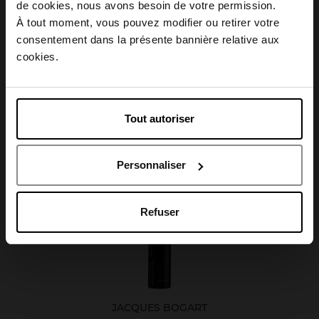
Choisissez votre pays
de cookies, nous avons besoin de votre permission.
Caractéristiques
À tout moment, vous pouvez modifier ou retirer votre
consentement dans la présente bannière relative aux
April België
cookies.
April Belgique
Avis client
Tout autoriser
April France
Personnaliser
Oublié quelque chose ?
April Luxembourg
Refuser
JACQUES BOGART