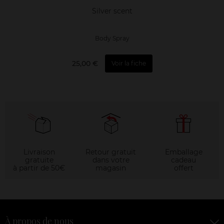
Silver scent
Body Spray
25,00 €
Voir la fiche
Livraison
Retour gratuit
Emballage
gratuite
dans votre
cadeau
à partir de 50€
magasin
offert
À propos de nous