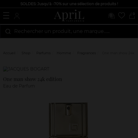
SOLDES: Jusqu'à -70% sur une sélection de produits !
0
Rechercher un produit, une marque…...
Accueil
Shop
Parfums
Homme
Fragrances
One man show 24k ed
Marque
Avis
clients
One man show 24k edition
Eau de Parfum