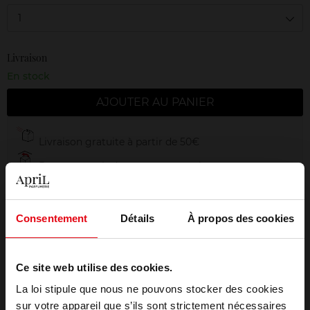
1
Livraison
En stock
AJOUTER AU PANIER
Livraison gratuite à partir de 50€
Retour gratuit dans votre magasin
Emballage cadeau offert
Consentement
Détails
À propos des cookies
Ce site web utilise des cookies.
Description
La loi stipule que nous ne pouvons stocker des cookies
sur votre appareil que s’ils sont strictement nécessaires