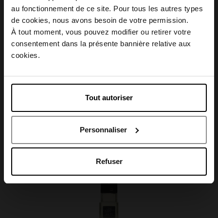
Conseil d'utilisation
au fonctionnement de ce site. Pour tous les autres types
Choisissez votre pays
de cookies, nous avons besoin de votre permission.
À tout moment, vous pouvez modifier ou retirer votre
Caractéristiques
consentement dans la présente bannière relative aux
April België
cookies.
April Belgique
Tout autoriser
Avis client
April France
Personnaliser
April Luxembourg
Oublié quelque chose ?
Refuser