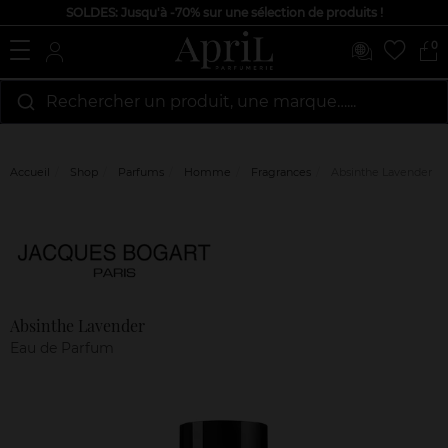
SOLDES: Jusqu'à -70% sur une sélection de produits !
0
Rechercher un produit, une marque…...
Accueil
Shop
Parfums
Homme
Fragrances
Absinthe Lavender
Marque
Avis
clients
Absinthe Lavender
Eau de Parfum