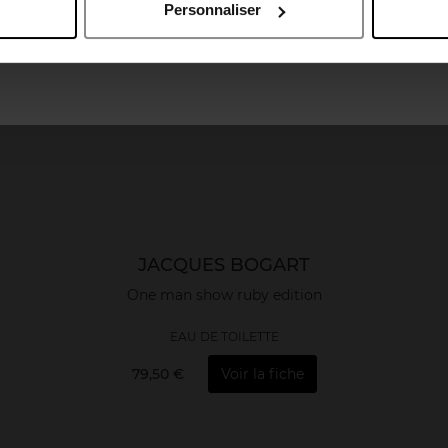
Personnaliser
April France
April Luxembourg
JACQUES BOGART
One man show ruby edition
EAU DE TOILETTE
79,50 €
Voir la fiche