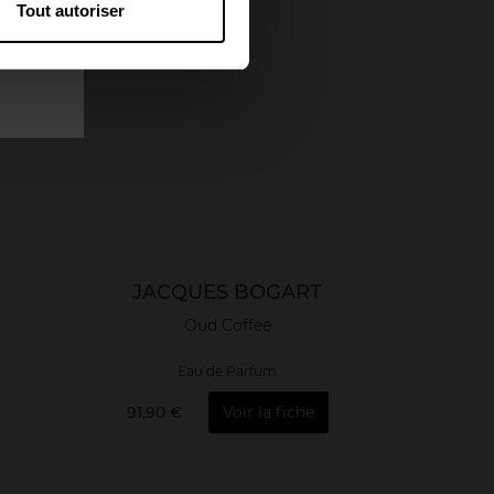
Tout autoriser
JACQUES BOGART
Oud Coffee
Eau de Parfum
91,90 €
Voir la fiche