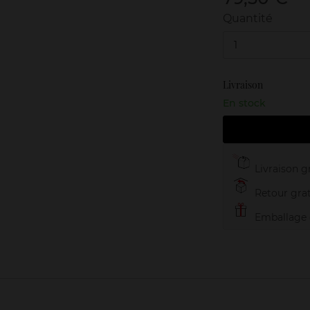
Quantité
1
Livraison
En stock
Livraison gr
Retour grat
Emballage c