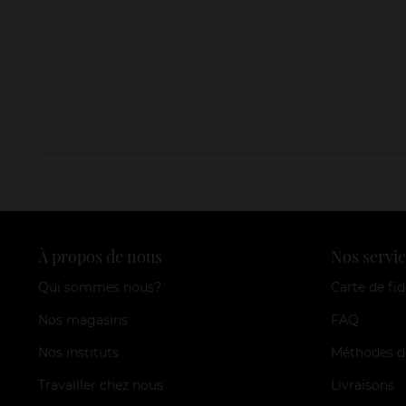
À propos de nous
Nos servic
Qui sommes nous?
Carte de fid
Nos magasins
FAQ
Nos instituts
Méthodes d
Travailler chez nous
Livraisons