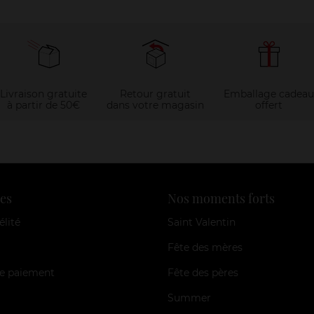
Livraison gratuite
Retour gratuit
Emballage cadeau
à partir de 50€
dans votre magasin
offert
es
Nos moments forts
élité
Saint Valentin
Fête des mères
e paiement
Fête des pères
Summer