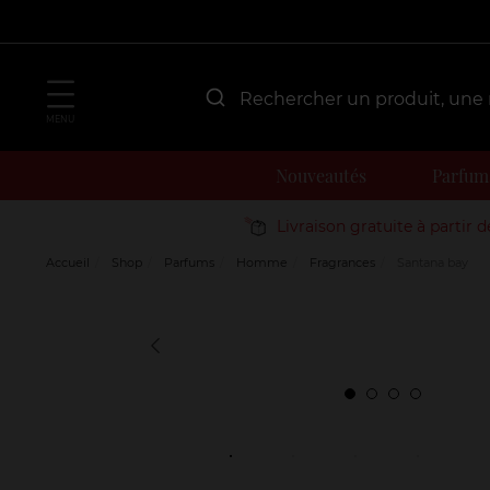
MENU
Nouveautés
Parfum
Livraison gratuite à partir 
Accueil
Shop
Parfums
Homme
Fragrances
Santana bay