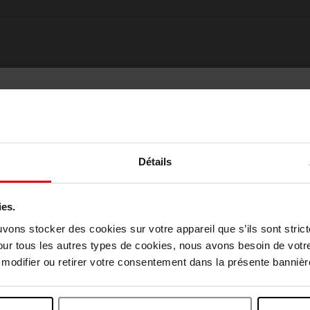
Détails
ies.
Choisissez votre pays
uvons stocker des cookies sur votre appareil que s’ils sont stri
Oublié quelque chose ?
our tous les autres types de cookies, nous avons besoin de votr
odifier ou retirer votre consentement dans la présente bannière
April België
April Belgique