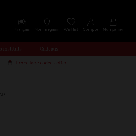
0
Français
Mon magasin
Wishlist
Compte
Mon panier
 instituts
Cadeaux
Emballage cadeau offert
Avis
clients