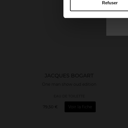
Refuser
JACQUES BOGART
One man show oud edition
EAU DE TOILETTE
79,50 €
Voir la fiche