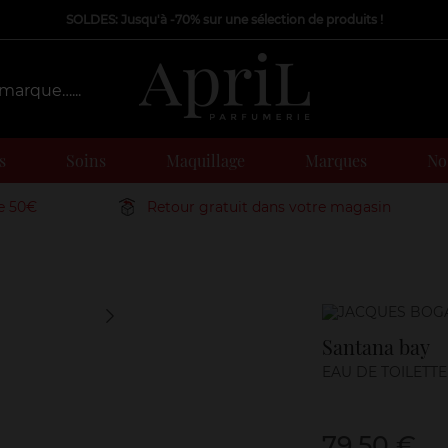
SOLDES: Jusqu'à -70% sur une sélection de produits !
s
Soins
Maquillage
Marques
Nos
de 50€
Retour gratuit dans votre magasin
Marque
Santana bay
EAU DE TOILETTE
79,50 €