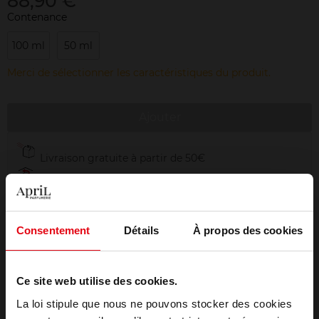
88,90 €
Contenance
100 ml
50 ml
Merci de sélectionner les caractéristiques du produit.
Ajouter
Livraison gratuite à partir de 50€
Retour gratuit dans votre magasin
Emballage cadeau offert
Consentement
Détails
À propos des cookies
Ce site web utilise des cookies.
Description
La loi stipule que nous ne pouvons stocker des cookies