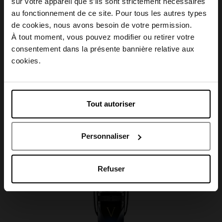
sur votre appareil que s’ils sont strictement nécessaires
au fonctionnement de ce site. Pour tous les autres types
Conseil d'utilisation
Choisissez votre pays
de cookies, nous avons besoin de votre permission.
À tout moment, vous pouvez modifier ou retirer votre
Caractéristiques
consentement dans la présente bannière relative aux
April België
cookies.
April Belgique
Tout autoriser
April France
Avis client
Personnaliser
April Luxembourg
Oublié quelque chose ?
Refuser