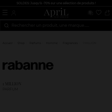
SOLDES: Jusqu'à -70% sur une sélection de produits !
0
Rechercher un produit, une marque…...
Accueil
Shop
Parfums
Homme
Fragrances
1 MILLION
Marque
Avis
clients
1 MILLION
PARFUM