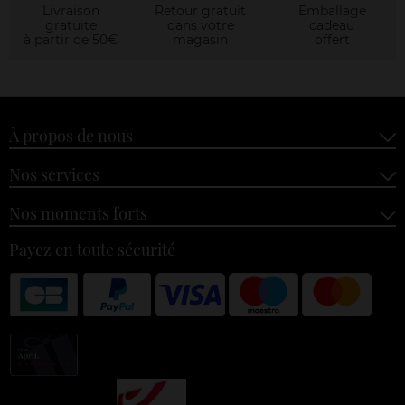
Livraison
Retour gratuit
Emballage
gratuite
dans votre
cadeau
à partir de 50€
magasin
offert
À propos de nous
Nos services
Nos moments forts
Payez en toute sécurité