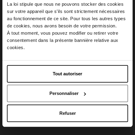
La loi stipule que nous ne pouvons stocker des cookies
Description
sur votre appareil que s’ils sont strictement nécessaires
au fonctionnement de ce site. Pour tous les autres types
Choisissez votre pays
de cookies, nous avons besoin de votre permission.
Conseil d'utilisation
À tout moment, vous pouvez modifier ou retirer votre
consentement dans la présente bannière relative aux
April België
cookies.
Caractéristiques
April Belgique
Tout autoriser
April France
Avis client
Personnaliser
April Luxembourg
Refuser
Oublié quelque chose ?