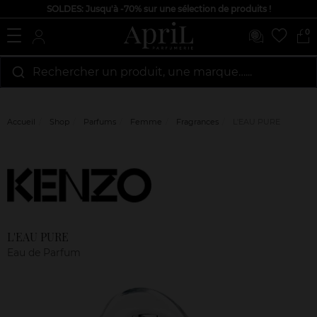
SOLDES: Jusqu'à -70% sur une sélection de produits !
0
Rechercher un produit, une marque…...
Accueil
Shop
Parfums
Femme
Fragrances
L'EAU PURE
Marque
Avis
clients
L'EAU PURE
Eau de Parfum