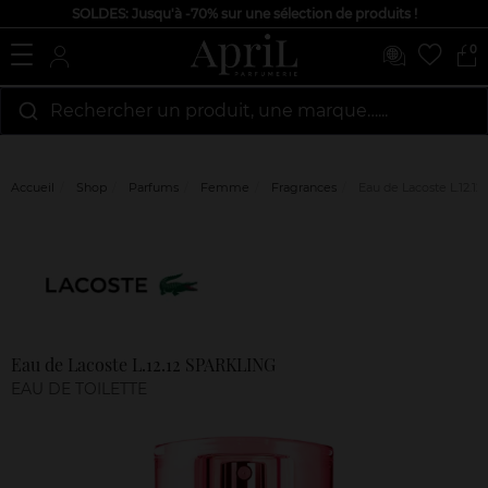
SOLDES: Jusqu'à -70% sur une sélection de produits !
0
Rechercher un produit, une marque…...
Accueil
Shop
Parfums
Femme
Fragrances
Eau de Lacoste L.12.
Marque
Avis
clients
Eau de Lacoste L.12.12 SPARKLING
EAU DE TOILETTE