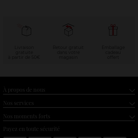
Livraison
Retour gratuit
Emballage
gratuite
dans votre
cadeau
à partir de 50€
magasin
offert
À propos de nous
Nos services
Nos moments forts
Payez en toute sécurité