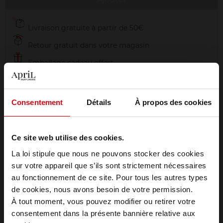
Livraison gratuite à partir de 50€
Retour gratuit dans votre magasin
Emballage cadeau offert
Consentement
Détails
À propos des cookies
Description
Ce site web utilise des cookies.
La loi stipule que nous ne pouvons stocker des cookies
Caractéristiques
sur votre appareil que s’ils sont strictement nécessaires
au fonctionnement de ce site. Pour tous les autres types
Choisissez votre pays
de cookies, nous avons besoin de votre permission.
À tout moment, vous pouvez modifier ou retirer votre
consentement dans la présente bannière relative aux
Avis client
April België