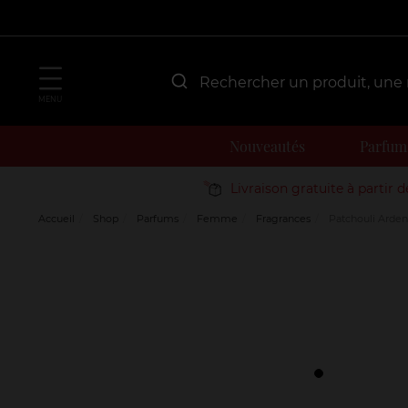
MENU
Nouveautés
Parfum
Livraison gratuite à partir 
Accueil
Shop
Parfums
Femme
Fragrances
Patchouli Arden