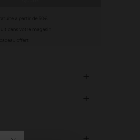
Ajouter
atuite à partir de 50€
uit dans votre magasin
adeau offert