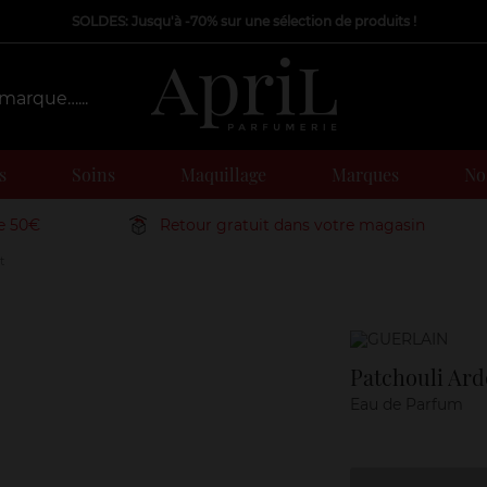
SOLDES: Jusqu'à -70% sur une sélection de produits !
s
Soins
Maquillage
Marques
Nos
de 50€
Retour gratuit dans votre magasin
t
Marque
Patchouli Ard
Eau de Parfum