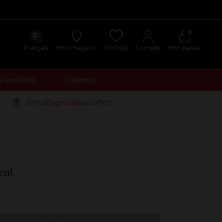
0
Français
Mon magasin
Wishlist
Compte
Mon panier
 instituts
Cadeaux
Emballage cadeau offert
Avis
clients
ent