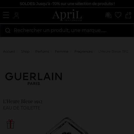
SOLDES: Jusqu'à -70% sur une sélection de produits !
0
Rechercher un produit, une marque…...
Accueil
Shop
Parfums
Femme
Fragrances
L’Heure Bleue 1912
Marque
Avis
clients
L’Heure Bleue 1912
EAU DE TOILETTE