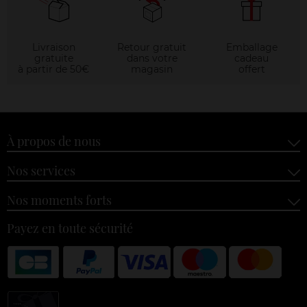
Livraison
Retour gratuit
Emballage
gratuite
dans votre
cadeau
à partir de 50€
magasin
offert
À propos de nous
Nos services
Nos moments forts
Payez en toute sécurité