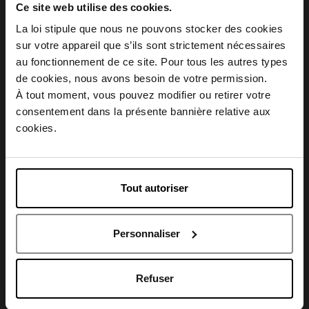
Ce site web utilise des cookies.
La loi stipule que nous ne pouvons stocker des cookies
sur votre appareil que s’ils sont strictement nécessaires
Description
au fonctionnement de ce site. Pour tous les autres types
Choisissez votre pays
de cookies, nous avons besoin de votre permission.
À tout moment, vous pouvez modifier ou retirer votre
Conseil d'utilisation
consentement dans la présente bannière relative aux
April België
cookies.
Caractéristiques
April Belgique
Tout autoriser
April France
Personnaliser
April Luxembourg
Avis client
Refuser