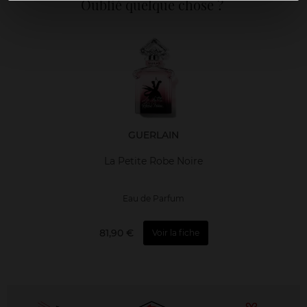
Oublié quelque chose ?
GUERLAIN
La Petite Robe Noire
Eau de Parfum
81,90 €
Voir la fiche