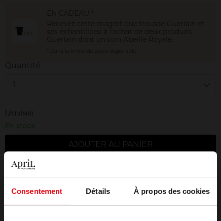
EN CADEAU *
Recevez cette magnifique trousse Guerlain et
ses échantillons à l'achat de deux produits
Guerlain dont un soin Abeille Royale.
* Dans la limite de stock disponible
Quantité
1
Livraison
En stock
AJOUTER AU PANIER
Livraison gratuite à partir de 50€
Retour gratuit dans votre magasin
Consentement
Détails
À propos des cookies
Emballage cadeau offert