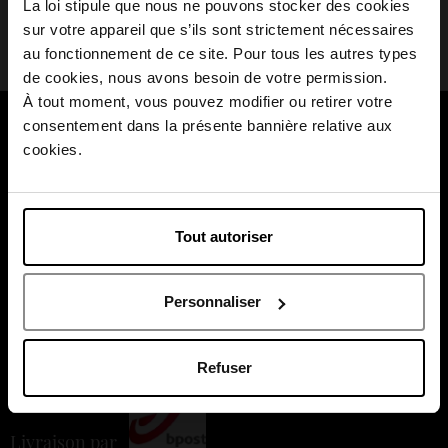
La loi stipule que nous ne pouvons stocker des cookies
Appréciez-vous cet avis ?
Oui
Non
sur votre appareil que s’ils sont strictement nécessaires
au fonctionnement de ce site. Pour tous les autres types
Choisissez votre pays
de cookies, nous avons besoin de votre permission.
À tout moment, vous pouvez modifier ou retirer votre
consentement dans la présente bannière relative aux
À propos de nous
April België
cookies.
Nos services
April Belgique
Nos moments forts
Tout autoriser
April France
Payez en toute sécurité
Personnaliser
April Luxembourg
Refuser
Livraison par