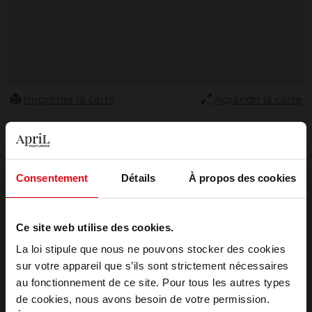
Imprimer la carte
Agrandir la carte
Adresse
ARGENTEUIL
Consentement
Détails
À propos des cookies
54 rue Paul Vaillant Couturier
95100 ARGENTEUIL
FRANCE
Ce site web utilise des cookies.
Contact
La loi stipule que nous ne pouvons stocker des cookies
sur votre appareil que s’ils sont strictement nécessaires
01 39 61 18 00
au fonctionnement de ce site. Pour tous les autres types
Choisissez votre pays
de cookies, nous avons besoin de votre permission.