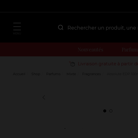
MENU
Nouveautés
Parfum
Livraison gratuite à partir 
Accueil
Shop
Parfums
Mixte
Fragrances
Absolute EDP 100