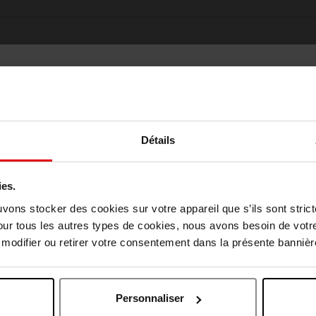
Détails
ies.
Oublié quelque chose ?
Choisissez votre pays
uvons stocker des cookies sur votre appareil que s’ils sont stri
our tous les autres types de cookies, nous avons besoin de votr
odifier ou retirer votre consentement dans la présente bannière
April België
April Belgique
Personnaliser
April France
April Luxembourg