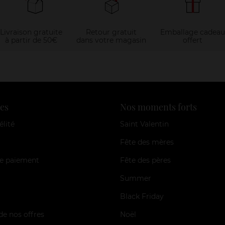
Livraison gratuite
Retour gratuit
Emballage cadeau
à partir de 50€
dans votre magasin
offert
es
Nos moments forts
élité
Saint Valentin
Fête des mères
e paiement
Fête des pères
Summer
Black Friday
de nos offres
Noël