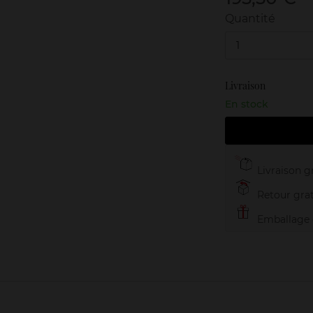
Quantité
1
Livraison
En stock
Livraison gr
Retour grat
Emballage c