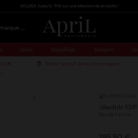
SOLDES: Jusqu'à -70% sur une sélection de produits !
s
Soins
Maquillage
Marques
Nos
de 50€
Retour gratuit dans votre magasin
ml
Marque
Absolute EDP
Eau de Parfum
195,50 €