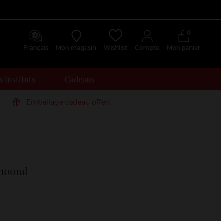
0
Français
Mon magasin
Wishlist
Compte
Mon panier
 instituts
Cadeaux
Emballage cadeau offert
Avis
clients
 100ml