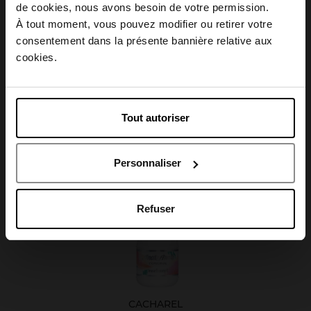
Choisissez votre pays
de cookies, nous avons besoin de votre permission.
Caractéristiques
À tout moment, vous pouvez modifier ou retirer votre
consentement dans la présente bannière relative aux
April België
cookies.
April Belgique
Avis client
Tout autoriser
April France
Personnaliser
April Luxembourg
Oublié quelque chose ?
Refuser
CACHAREL