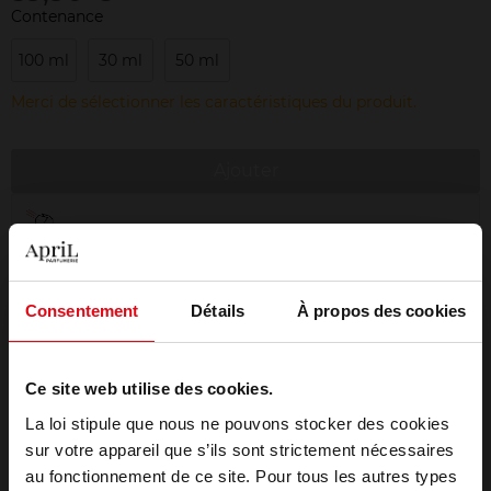
Contenance
100 ml
30 ml
50 ml
Merci de sélectionner les caractéristiques du produit.
Ajouter
Livraison gratuite à partir de 50€
Retour gratuit dans votre magasin
Emballage cadeau offert
Consentement
Détails
À propos des cookies
Ce site web utilise des cookies.
La loi stipule que nous ne pouvons stocker des cookies
Description
sur votre appareil que s’ils sont strictement nécessaires
au fonctionnement de ce site. Pour tous les autres types