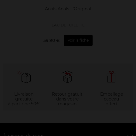
Anaïs Anaïs L'Original
EAU DE TOILETTE
59,90 €
Voir la fiche
Livraison
Retour gratuit
Emballage
gratuite
dans votre
cadeau
à partir de 50€
magasin
offert
À propos de nous