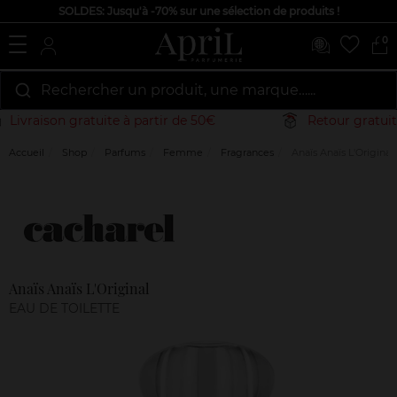
SOLDES: Jusqu'à -70% sur une sélection de produits !
0
Rechercher un produit, une marque…...
Livraison gratuite à partir de 50€
Retour gratuit 
Accueil
Shop
Parfums
Femme
Fragrances
Anaïs Anaïs L'Original
Marque
Avis
clients
Anaïs Anaïs L'Original
EAU DE TOILETTE