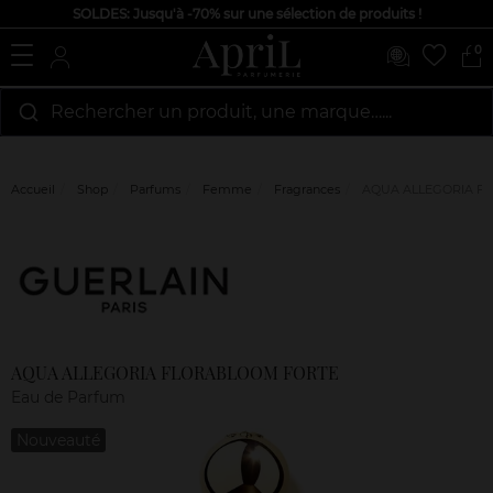
SOLDES: Jusqu'à -70% sur une sélection de produits !
0
Rechercher un produit, une marque…...
Accueil
Shop
Parfums
Femme
Fragrances
AQUA ALLEGORIA F
Marque
Avis
clients
AQUA ALLEGORIA FLORABLOOM FORTE
Eau de Parfum
Nouveauté