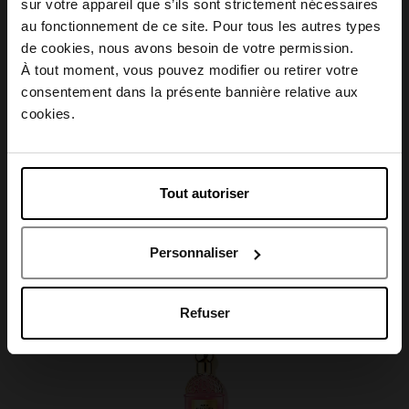
sur votre appareil que s’ils sont strictement nécessaires
au fonctionnement de ce site. Pour tous les autres types
Conseil d'utilisation
Choisissez votre pays
de cookies, nous avons besoin de votre permission.
À tout moment, vous pouvez modifier ou retirer votre
consentement dans la présente bannière relative aux
Caractéristiques
April België
cookies.
April Belgique
Tout autoriser
April France
Avis client
Personnaliser
April Luxembourg
Oublié quelque chose ?
Refuser
Nouveauté