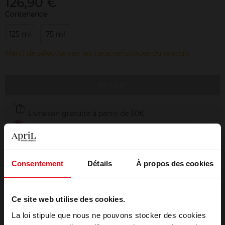
126,90 €
Contenance
125 ml
75 ml
Merci de sélectionner les caractéristiques du produit.
Ajouter
Livraison gratuite à partir de 50€
Retour gratuit dans votre magasin
Emballage cadeau offert
Consentement
Détails
À propos des cookies
Ce site web utilise des cookies.
Description
La loi stipule que nous ne pouvons stocker des cookies