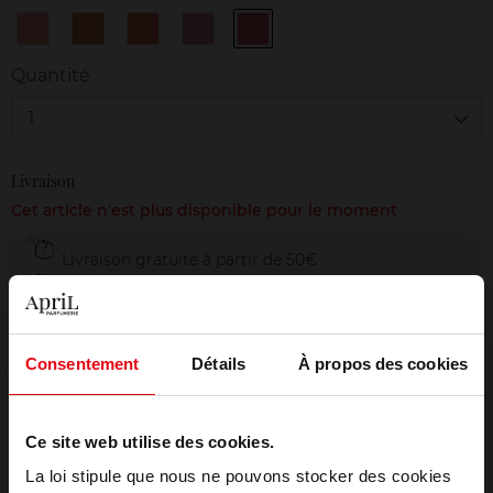
Corail
Nude
Orange
Rose
Rouge
Rive
Blouse
Perfecto
Lavallière
Saint-
Gauche
Germain
Quantité
1
Livraison
Cet article n'est plus disponible pour le moment
Livraison gratuite à partir de 50€
Retour gratuit dans votre magasin
Emballage cadeau offert
Consentement
Détails
À propos des cookies
Ce site web utilise des cookies.
Description
La loi stipule que nous ne pouvons stocker des cookies