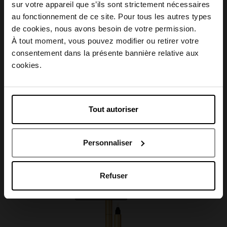
sur votre appareil que s’ils sont strictement nécessaires
au fonctionnement de ce site. Pour tous les autres types
Conseil d'utilisation
Choisissez votre pays
de cookies, nous avons besoin de votre permission.
À tout moment, vous pouvez modifier ou retirer votre
consentement dans la présente bannière relative aux
Caractéristiques
April België
cookies.
April Belgique
Tout autoriser
April France
Avis client
Personnaliser
April Luxembourg
Oublié quelque chose ?
Refuser
Exclusivité Web