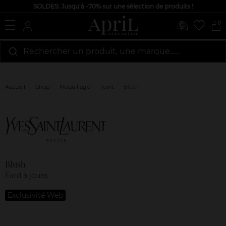
SOLDES: Jusqu'à -70% sur une sélection de produits !
0
Rechercher un produit, une marque…...
Accueil
Shop
Maquillage
Teint
Blush
Marque
Avis
clients
Blush
Fard à joues
Exclusivité Web