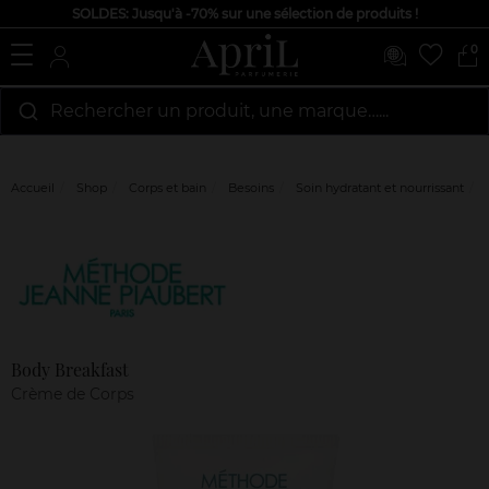
SOLDES: Jusqu'à -70% sur une sélection de produits !
0
Rechercher un produit, une marque…...
Accueil
Shop
Corps et bain
Besoins
Soin hydratant et nourrissant
Marque
Avis
clients
Body Breakfast
Crème de Corps