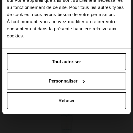
sur votre appareil que s’ils sont strictement nécessaires
Conseil d'utilisation
au fonctionnement de ce site. Pour tous les autres types
Choisissez votre pays
de cookies, nous avons besoin de votre permission.
À tout moment, vous pouvez modifier ou retirer votre
Caractéristiques
consentement dans la présente bannière relative aux
April België
cookies.
April Belgique
Tout autoriser
Avis client
April France
Personnaliser
April Luxembourg
Oublié quelque chose ?
Refuser