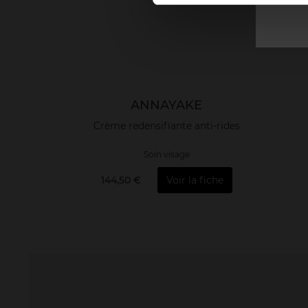
ANNAYAKE
Crème redensifiante anti-rides
Soin visage
144,50 €
Voir la fiche