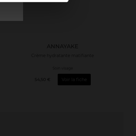
ANNAYAKE
Crème hydratante matifiante
Soin visage
54,50 €
Voir la fiche