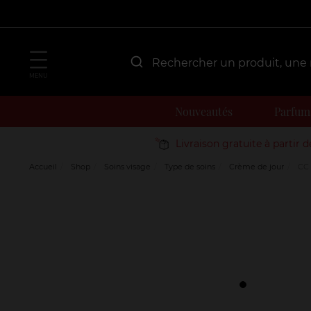
MENU
Nouveautés
Parfum
Livraison gratuite à partir 
Accueil
Shop
Soins visage
Type de soins
Crème de jour
CC 