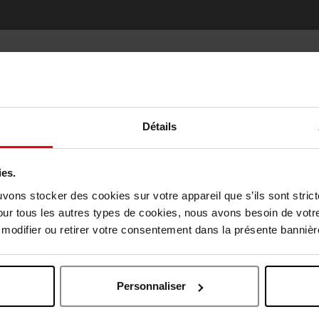
Détails
Oublié quelque chose ?
ies.
Choisissez votre pays
uvons stocker des cookies sur votre appareil que s’ils sont stri
our tous les autres types de cookies, nous avons besoin de votr
odifier ou retirer votre consentement dans la présente bannière
April België
April Belgique
Personnaliser
April France
April Luxembourg