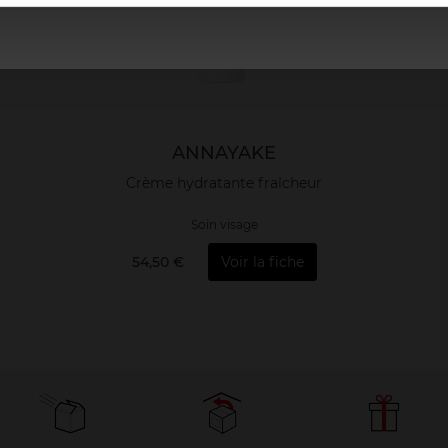
ANNAYAKE
Crème hydratante fraîcheur
Soin visage
54,50 €
Voir la fiche