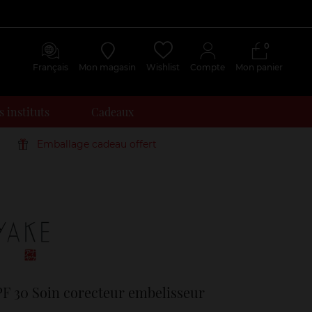
0
Français
Mon magasin
Wishlist
Compte
Mon panier
 instituts
Cadeaux
Emballage cadeau offert
Avis
clients
 30 Soin corecteur embelisseur