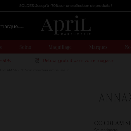
SOLDES: Jusqu'à -70% sur une sélection de produits !
s
Soins
Maquillage
Marques
Nos
de 50€
Retour gratuit dans votre magasin
CREAM SPF 30 Soin corecteur embelisseur
Marque
CC CREAM SPF
Soin visage