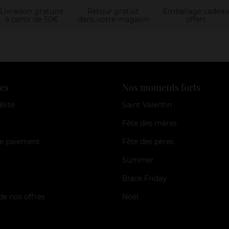
Livraison gratuite
Retour gratuit
Emballage cadeau
à partir de 50€
dans votre magasin
offert
es
Nos moments forts
élité
Saint Valentin
Fête des mères
e paiement
Fête des pères
Summer
Black Friday
de nos offres
Noël