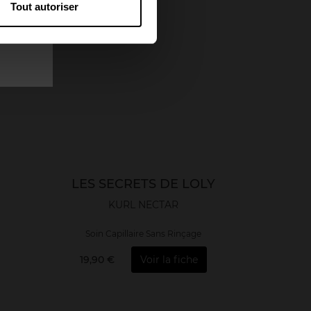
Tout autoriser
LES SECRETS DE LOLY
KURL NECTAR
Soin Capillaire Sans Rinçage
19,90 €
Voir la fiche