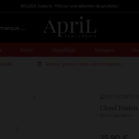
SOLDES: Jusqu'à -70% sur une sélection de produits !
s
Soins
Maquillage
Marques
Nos
de 50€
Retour gratuit dans votre magasin
Marque
Cloud Fusion
Soin Capillaire
25,90 €