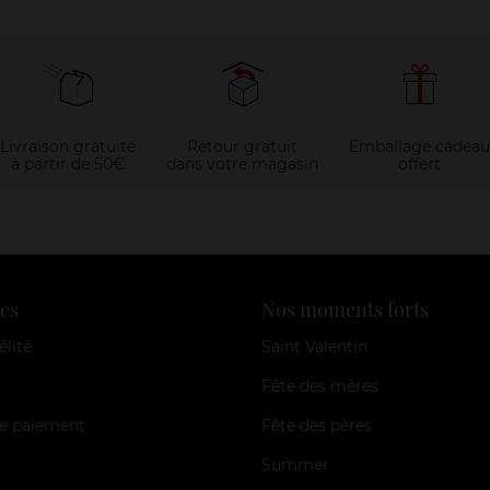
Livraison gratuite
Retour gratuit
Emballage cadeau
à partir de 50€
dans votre magasin
offert
es
Nos moments forts
élité
Saint Valentin
Fête des mères
e paiement
Fête des pères
Summer