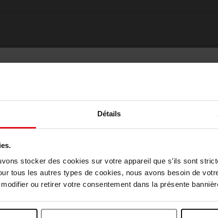
Détails
ies.
Choisissez votre pays
uvons stocker des cookies sur votre appareil que s’ils sont stri
Oublié quelque chose ?
our tous les autres types de cookies, nous avons besoin de votr
odifier ou retirer votre consentement dans la présente bannière
April België
April Belgique