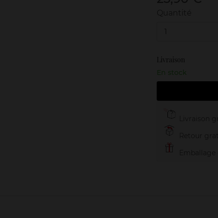
Quantité
1
Livraison
En stock
Livraison gr
Retour grat
Emballage c