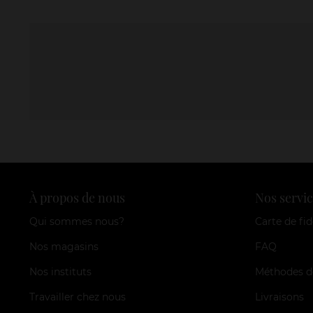
À propos de nous
Nos servic
Qui sommes nous?
Carte de fid
Nos magasins
FAQ
Nos instituts
Méthodes d
Travailler chez nous
Livraisons