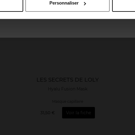
Personnaliser
April France
April Luxembourg
LES SECRETS DE LOLY
Hyalu Fusion Mask
Masque capillaire
31,50 €
Voir la fiche