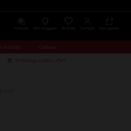
0
Français
Mon magasin
Wishlist
Compte
Mon panier
 instituts
Cadeaux
Emballage cadeau offert
Avis
clients