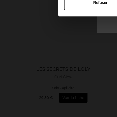
Refuser
LES SECRETS DE LOLY
Curl Glow
Soin Capillaire
29,50 €
Voir la fiche