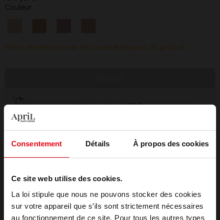
Couleur
200
300
400
600
-
-
-
-
Gueliz
Kasbah
Babylone
Spontini
Merci de sélectionner les caractéristiques du produit.
Dream
Spices
Roses
Lilies
Ajouter
Livraison gratuite à partir de 50€
Retour gratuit dans votre magasin
Emballage cadeau offert
Consentement
Détails
À propos des cookies
Ce site web utilise des cookies.
La loi stipule que nous ne pouvons stocker des cookies
Description
sur votre appareil que s’ils sont strictement nécessaires
au fonctionnement de ce site. Pour tous les autres types