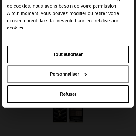
Choisissez votre pays
de cookies, nous avons besoin de votre permission.
Conseil d'utilisation
À tout moment, vous pouvez modifier ou retirer votre
consentement dans la présente bannière relative aux
April België
cookies.
April Belgique
Avis client
Tout autoriser
April France
Personnaliser
April Luxembourg
Oublié quelque chose ?
Refuser