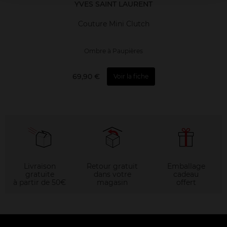
YVES SAINT LAURENT
Couture Mini Clutch
Ombre à Paupières
69,90 €
Voir la fiche
Livraison
Retour gratuit
Emballage
gratuite
dans votre
cadeau
à partir de 50€
magasin
offert