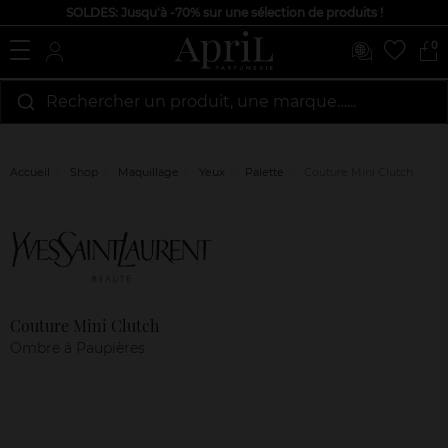
SOLDES: Jusqu'à -70% sur une sélection de produits !
0
Rechercher un produit, une marque…...
Accueil
Shop
Maquillage
Yeux
Palette
Couture Mini Clutch
Marque
Avis
clients
Couture Mini Clutch
Ombre à Paupières