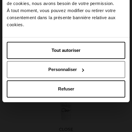
Choisissez votre pays
de cookies, nous avons besoin de votre permission.
Caractéristiques
À tout moment, vous pouvez modifier ou retirer votre
consentement dans la présente bannière relative aux
April België
cookies.
April Belgique
Avis client
Tout autoriser
April France
Personnaliser
April Luxembourg
Oublié quelque chose ?
Refuser
CLOSE