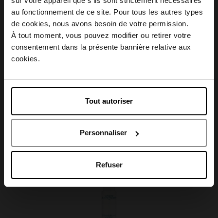
sur votre appareil que s’ils sont strictement nécessaires
Conseil d'utilisation
au fonctionnement de ce site. Pour tous les autres types
Choisissez votre pays
de cookies, nous avons besoin de votre permission.
À tout moment, vous pouvez modifier ou retirer votre
Caractéristiques
consentement dans la présente bannière relative aux
April België
cookies.
April Belgique
Tout autoriser
Avis client
April France
Personnaliser
April Luxembourg
Oublié quelque chose ?
Refuser