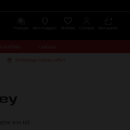
0
Français
Mon magasin
Wishlist
Compte
Mon panier
 instituts
Cadeaux
Emballage cadeau offert
Avis
clients
gne 100 ml