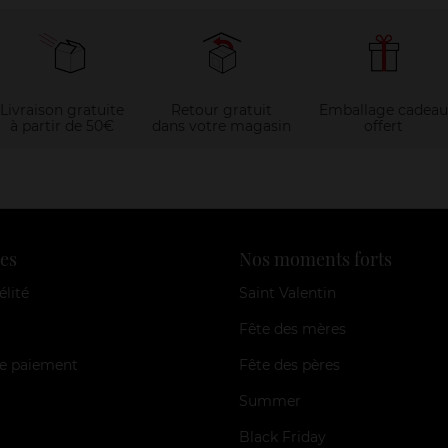
Livraison gratuite
Retour gratuit
Emballage cadeau
à partir de 50€
dans votre magasin
offert
es
Nos moments forts
élité
Saint Valentin
Fête des mères
e paiement
Fête des pères
Summer
Black Friday