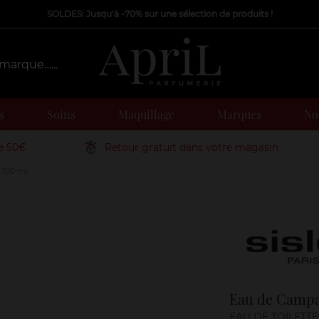
SOLDES: Jusqu'à -70% sur une sélection de produits !
s
Soins
Maquillage
Marques
Nos
de 50€
Retour gratuit dans votre magasin
100 ml
Marque
Eau de Campa
EAU DE TOILETTE