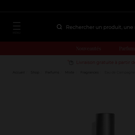
MENU
Nouveautés
Parfum
Livraison gratuite à partir 
Accueil
Shop
Parfums
Mixte
Fragrances
Eau de Campagne 