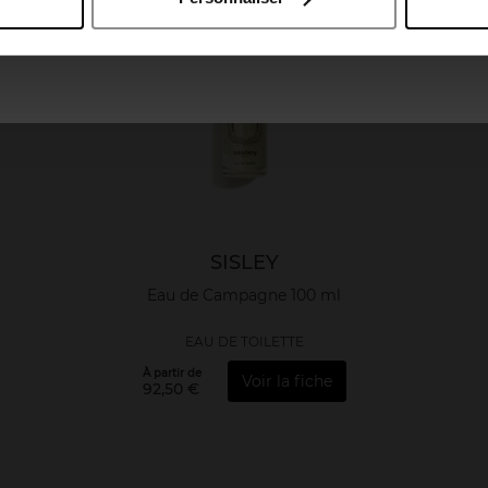
April France
April Luxembourg
SISLEY
Eau de Campagne 100 ml
EAU DE TOILETTE
À partir de
Voir la fiche
92,50 €