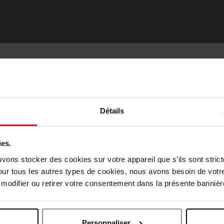
Détails
ies.
Choisissez votre pays
uvons stocker des cookies sur votre appareil que s’ils sont stri
Oublié quelque chose ?
our tous les autres types de cookies, nous avons besoin de votr
odifier ou retirer votre consentement dans la présente bannière
April België
April Belgique
Personnaliser