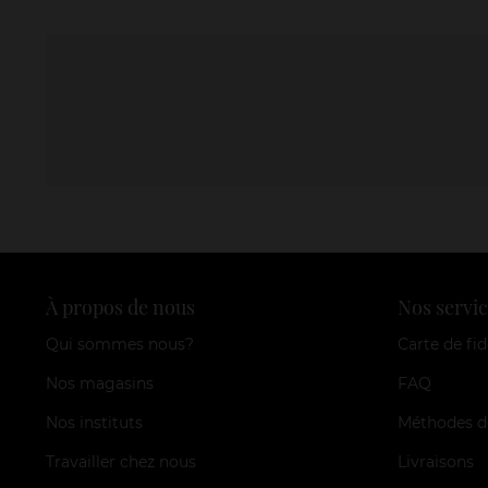
À propos de nous
Nos servic
Qui sommes nous?
Carte de fid
Nos magasins
FAQ
Nos instituts
Méthodes d
Travailler chez nous
Livraisons