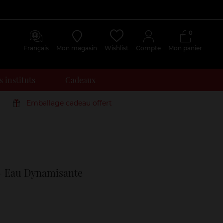
0
Français
Mon magasin
Wishlist
Compte
Mon panier
 instituts
Cadeaux
Emballage cadeau offert
Avis
clients
 - Eau Dynamisante