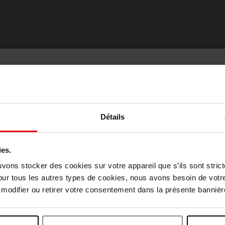
Détails
ies.
Choisissez votre pays
uvons stocker des cookies sur votre appareil que s’ils sont stri
Oublié quelque chose ?
our tous les autres types de cookies, nous avons besoin de votr
odifier ou retirer votre consentement dans la présente bannière
April België
April Belgique