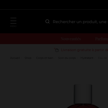
MENU
Nouveautés
Parfum
Livraison gratuite à partir 
Accueil
Shop
Corps et bain
Soin du corps
Hydratant
Eau de 