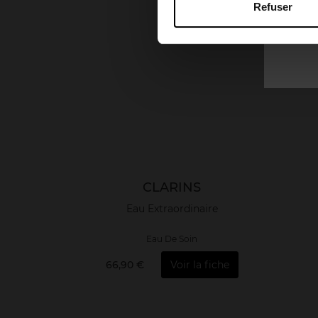
Refuser
CLARINS
Eau Extraordinaire
Eau De Soin
66,90 €
Voir la fiche