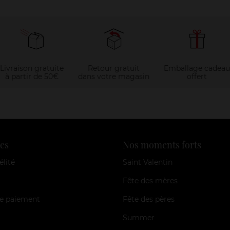
Livraison gratuite
Retour gratuit
Emballage cadeau
à partir de 50€
dans votre magasin
offert
es
Nos moments forts
élité
Saint Valentin
Fête des mères
e paiement
Fête des pères
Summer