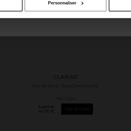
Personnaliser
April France
April Luxembourg
CLARINS
Eau de Soins - Eau Dynamisante
Soin Corps
À partir de
Voir la fiche
64,90 €