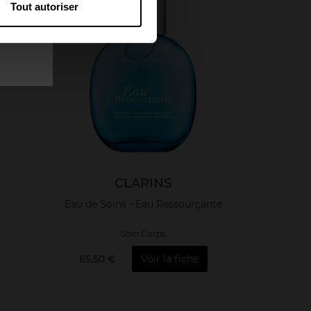
Tout autoriser
CLARINS
Eau de Soins - Eau Ressourçante
Soin Corps
65,50 €
Voir la fiche