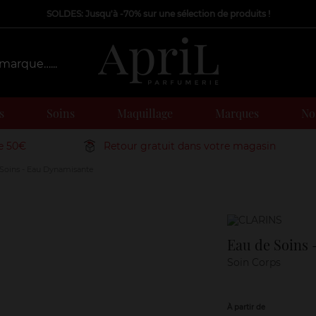
SOLDES: Jusqu'à -70% sur une sélection de produits !
s
Soins
Maquillage
Marques
Nos
de 50€
Retour gratuit dans votre magasin
Soins - Eau Dynamisante
Marque
Eau de Soins
Soin Corps
À partir de