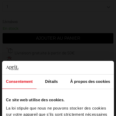
1
Livraison
En stock
AJOUTER AU PANIER
Livraison gratuite à partir de 50€
Retour gratuit dans votre magasin
Emballage cadeau offert
Consentement
Détails
À propos des cookies
Ce site web utilise des cookies.
Description
La loi stipule que nous ne pouvons stocker des cookies
sur votre appareil que s’ils sont strictement nécessaires