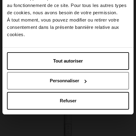
Conseil d'utilisation
au fonctionnement de ce site. Pour tous les autres types
Choisissez votre pays
de cookies, nous avons besoin de votre permission.
À tout moment, vous pouvez modifier ou retirer votre
Caractéristiques
consentement dans la présente bannière relative aux
April België
cookies.
April Belgique
Tout autoriser
Avis client
April France
Personnaliser
April Luxembourg
Oublié quelque chose ?
Refuser