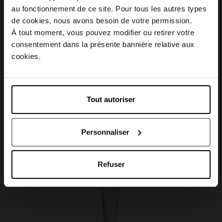
Conseil d'utilisation
au fonctionnement de ce site. Pour tous les autres types
Choisissez votre pays
de cookies, nous avons besoin de votre permission.
À tout moment, vous pouvez modifier ou retirer votre
Caractéristiques
consentement dans la présente bannière relative aux
April België
cookies.
April Belgique
Tout autoriser
Avis client
April France
Personnaliser
April Luxembourg
Oublié quelque chose ?
Refuser