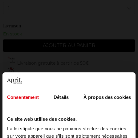
1
Livraison
En stock
AJOUTER AU PANIER
Livraison gratuite à partir de 50€
Retour gratuit dans votre magasin
Emballage cadeau offert
Consentement
Détails
À propos des cookies
Ce site web utilise des cookies.
Description
La loi stipule que nous ne pouvons stocker des cookies
sur votre appareil que s’ils sont strictement nécessaires