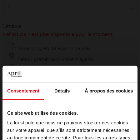
1
Livraison
Cet article n'est plus disponible pour le moment
Livraison gratuite à partir de 50€
Retour gratuit dans votre magasin
Emballage cadeau offert
Consentement
Détails
À propos des cookies
Description
Ce site web utilise des cookies.
La loi stipule que nous ne pouvons stocker des cookies
Conseil d'utilisation
sur votre appareil que s’ils sont strictement nécessaires
au fonctionnement de ce site. Pour tous les autres types