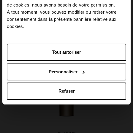
Choisissez votre pays
de cookies, nous avons besoin de votre permission.
Caractéristiques
À tout moment, vous pouvez modifier ou retirer votre
consentement dans la présente bannière relative aux
April België
cookies.
April Belgique
Avis client
Tout autoriser
April France
Personnaliser
April Luxembourg
Oublié quelque chose ?
Refuser