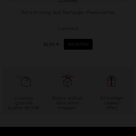
CLARINS
Extra-Firming Nuit Recharge - Peaux sèches
Crème Nuit
82,90 €
Voir la fiche
Livraison
Retour gratuit
Emballage
gratuite
dans votre
cadeau
à partir de 50€
magasin
offert