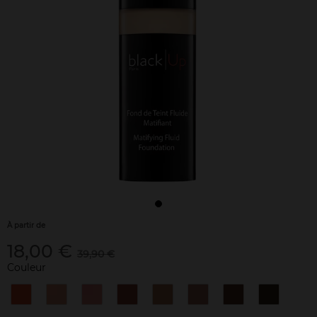
À partir de
18,00 €
39,90 €
Couleur
n°01
n°02
n°03
n°04
n°15
n°16
n°17
n°18