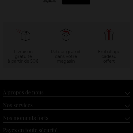
37,90 €
Livraison
Retour gratuit
Emballage
gratuite
dans votre
cadeau
à partir de 50€
magasin
offert
À propos de nous
Nos services
Nos moments forts
Payez en toute sécurité