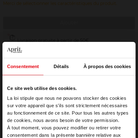
Merci de sélectionner les caractéristiques du produit.
Ajouter
Livraison gratuite à partir de 50€
Retour gratuit dans votre magasin
Emballage cadeau offert
Consentement
Détails
À propos des cookies
Ce site web utilise des cookies.
Description
La loi stipule que nous ne pouvons stocker des cookies
sur votre appareil que s’ils sont strictement nécessaires
au fonctionnement de ce site. Pour tous les autres types
Choisissez votre pays
de cookies, nous avons besoin de votre permission.
À tout moment, vous pouvez modifier ou retirer votre
consentement dans la présente bannière relative aux