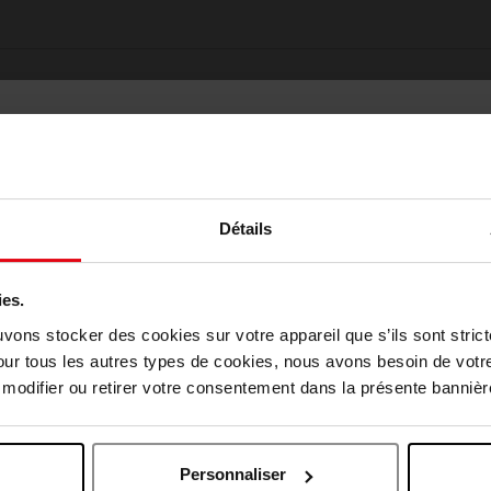
Détails
ies.
Oublié quelque chose ?
Choisissez votre pays
uvons stocker des cookies sur votre appareil que s’ils sont stri
our tous les autres types de cookies, nous avons besoin de votr
odifier ou retirer votre consentement dans la présente bannière
April België
April Belgique
Personnaliser