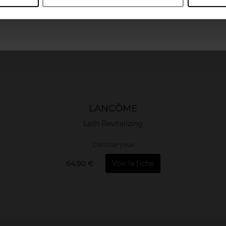
April France
April Luxembourg
LANCÔME
Lash Revitalizing
Contour yeux
64,90 €
Voir la fiche