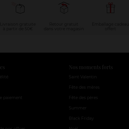
Livraison gratuite
Retour gratuit
Emballage cadeau
à partir de 50€
dans votre magasin
offert
es
Nos moments forts
élité
Saint Valentin
Fête des mères
e paiement
Fête des pères
Summer
Black Friday
de nos offres
Noël