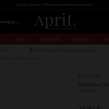
SOLDES: Jusqu'à -70% sur une sélection de produits !
s
Soins
Maquillage
Marques
Nos
de 50€
Retour gratuit dans votre magasin
Génifique Ultimate Crème Yeux
Marque
Génifique Ul
Soin visage
74,90 €