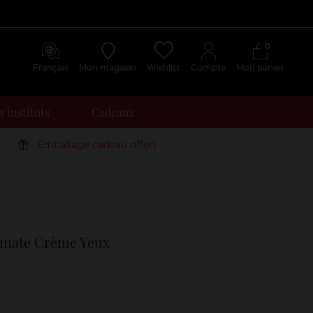
0
Français
Mon magasin
Wishlist
Compte
Mon panier
 instituts
Cadeaux
Emballage cadeau offert
Avis
clients
timate Crème Yeux