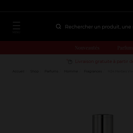
MENU
Nouveautés
Parfum
Livraison gratuite à partir 
Accueil
Shop
Parfums
Homme
Fragrances
H24 Herbes Viv