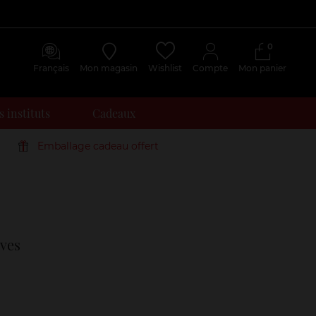
0
Français
Mon magasin
Wishlist
Compte
Mon panier
 instituts
Cadeaux
Emballage cadeau offert
Avis
clients
ves