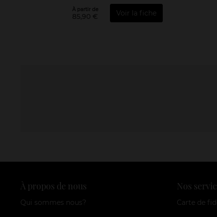
À partir de
Voir la fiche
85,90 €
À propos de nous
Nos servic
Qui sommes nous?
Carte de fid