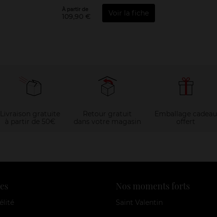
À partir de
Voir la fiche
109,90 €
Livraison gratuite
Retour gratuit
Emballage cadeau
à partir de 50€
dans votre magasin
offert
es
Nos moments forts
élité
Saint Valentin