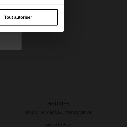
Tout autoriser
Exclusivité Web
HERMES
Terre d'Hermès Eau Intense Vétiver
Eau de Parfum