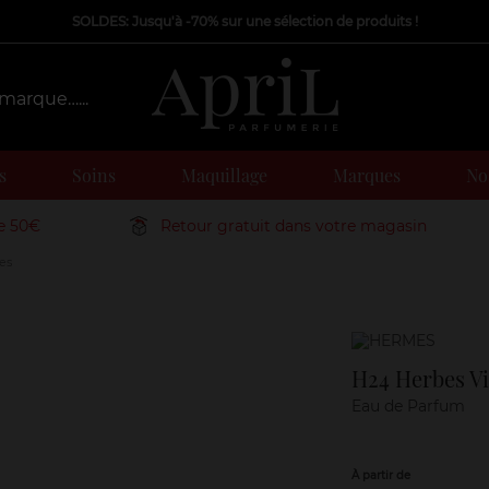
SOLDES: Jusqu'à -70% sur une sélection de produits !
s
Soins
Maquillage
Marques
Nos
de 50€
Retour gratuit dans votre magasin
es
Marque
H24 Herbes Vi
Eau de Parfum
À partir de