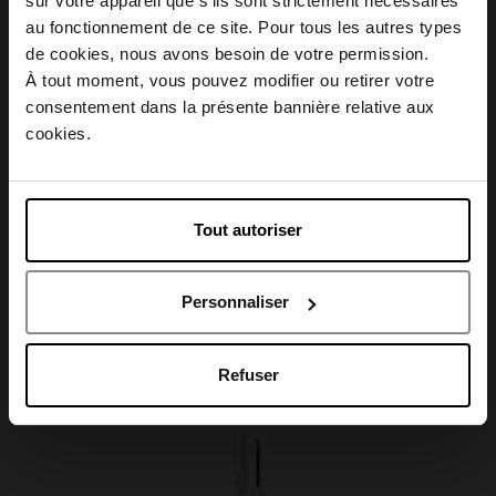
sur votre appareil que s’ils sont strictement nécessaires
Conseil d'utilisation
au fonctionnement de ce site. Pour tous les autres types
Choisissez votre pays
de cookies, nous avons besoin de votre permission.
À tout moment, vous pouvez modifier ou retirer votre
Caractéristiques
consentement dans la présente bannière relative aux
April België
cookies.
April Belgique
Tout autoriser
Avis client
April France
Personnaliser
April Luxembourg
Oublié quelque chose ?
Refuser