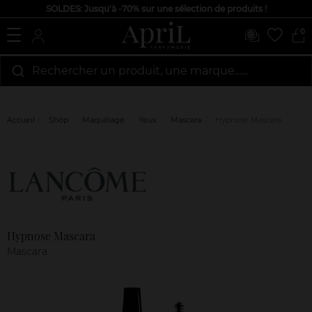
SOLDES: Jusqu'à -70% sur une sélection de produits !
0
Rechercher un produit, une marque…...
Accueil
Shop
Maquillage
Yeux
Mascara
Hypnose Mascara
Marque
Avis
clients
Hypnose Mascara
Mascara