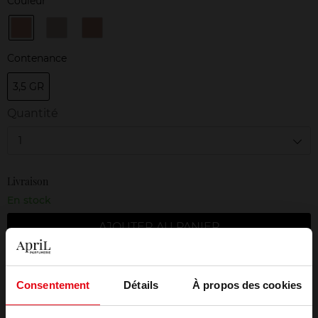
Couleur
01
04
09
French
Taupe
Fraîcheur
Nude
Craze
Rosée
Contenance
3,5 GR
Quantité
1
Livraison
En stock
AJOUTER AU PANIER
Livraison gratuite à partir de 50€
Consentement
Détails
À propos des cookies
Retour gratuit dans votre magasin
Emballage cadeau offert