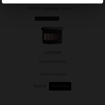
Oublié quelque chose ?
Exclusivité Web
LANCÔME
Hypnôse Palette
Ombre à Paupières
74,50 €
Voir la fiche