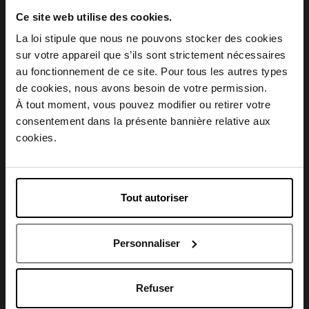
Ce site web utilise des cookies.
La loi stipule que nous ne pouvons stocker des cookies
sur votre appareil que s’ils sont strictement nécessaires
au fonctionnement de ce site. Pour tous les autres types
Description
Choisissez votre pays
de cookies, nous avons besoin de votre permission.
À tout moment, vous pouvez modifier ou retirer votre
consentement dans la présente bannière relative aux
Conseil d'utilisation
April België
cookies.
April Belgique
Caractéristiques
Tout autoriser
April France
Personnaliser
April Luxembourg
Avis client
Refuser