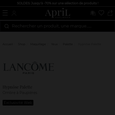
SOLDES: Jusqu'à -70% sur une sélection de produits !
0
Rechercher un produit, une marque…...
Accueil
Shop
Maquillage
Yeux
Palette
Hypnôse Palette
Marque
Avis
clients
Hypnôse Palette
Ombre à Paupières
Exclusivité Web