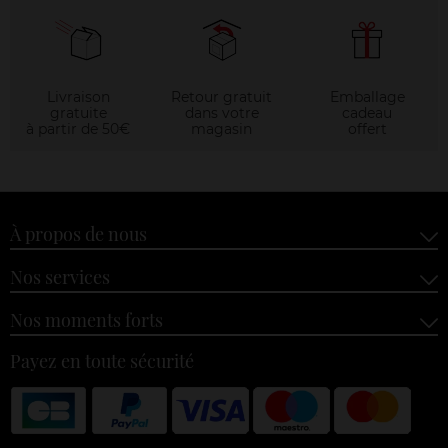
Livraison
Retour gratuit
Emballage
gratuite
dans votre
cadeau
à partir de 50€
magasin
offert
À propos de nous
Nos services
Nos moments forts
Payez en toute sécurité