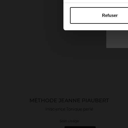
Refuser
MÉTHODE JEANNE PIAUBERT
Iniscience Tonique perlé
Soin visage