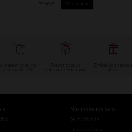
35,90 €
Voir la fiche
Livraison gratuite
Retour gratuit
Emballage cadeau
à partir de 50€
dans votre magasin
offert
es
Nos moments forts
élité
Saint Valentin
Fête des mères