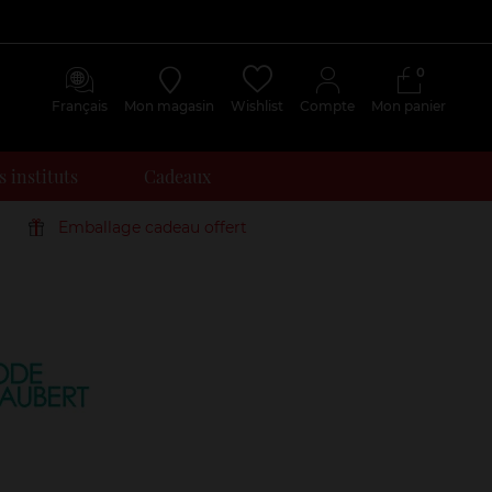
0
Français
Mon magasin
Wishlist
Compte
Mon panier
 instituts
Cadeaux
Emballage cadeau offert
Avis
clients