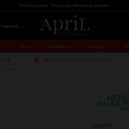
SOLDES: Jusqu'à -70% sur une sélection de produits !
s
Soins
Maquillage
Marques
Nos
de 50€
Retour gratuit dans votre magasin
Isopure
Marque
Isopure