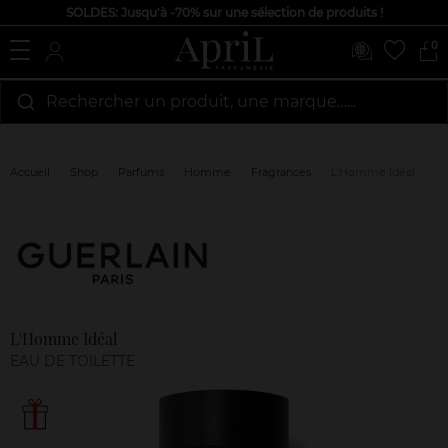
SOLDES: Jusqu'à -70% sur une sélection de produits !
0
Rechercher un produit, une marque…...
Accueil
Shop
Parfums
Homme
Fragrances
L'Homme Idéal
Marque
Avis
clients
L'Homme Idéal
EAU DE TOILETTE