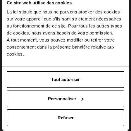
Retour gratuit dans votre magasin
Ce site web utilise des cookies.
Emballage cadeau offert
La loi stipule que nous ne pouvons stocker des cookies
sur votre appareil que s’ils sont strictement nécessaires
au fonctionnement de ce site. Pour tous les autres types
Choisissez votre pays
de cookies, nous avons besoin de votre permission.
À tout moment, vous pouvez modifier ou retirer votre
Description
consentement dans la présente bannière relative aux
April België
cookies.
Caractéristiques
April Belgique
Tout autoriser
April France
Personnaliser
April Luxembourg
Avis client
Refuser