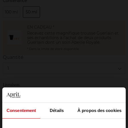
Contenance
100 ml
50 ml
EN CADEAU *
Recevez cette magnifique trousse Guerlain et
ses échantillons à l'achat de deux produits
Guerlain dont un soin Abeille Royale.
* Dans la limite de stock disponible
Quantité
1
Livraison
En stock
AJOUTER AU PANIER
Consentement
Détails
À propos des cookies
Livraison gratuite à partir de 50€