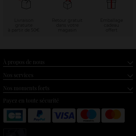
Livraison
Retour gratuit
Emballage
gratuite
dans votre
cadeau
à partir de 50€
magasin
offert
À propos de nous
Nos services
Nos moments forts
Payez en toute sécurité