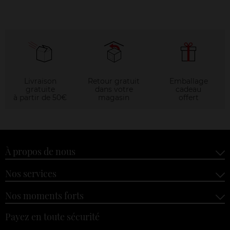
Livraison
Retour gratuit
Emballage
gratuite
dans votre
cadeau
à partir de 50€
magasin
offert
À propos de nous
Nos services
Nos moments forts
Payez en toute sécurité