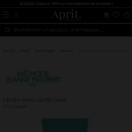
SOLDES: Jusqu'à -70% sur une sélection de produits !
0
Rechercher un produit, une marque…...
Accueil
Shop
Soins visage
Besoins
L'Hydro-Active 24H Bb Creme
Marque
Avis
clients
L'Hydro-Active 24H Bb Creme
Soin visage