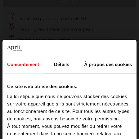
Ajouter
Livraison gratuite à partir de 50€
Retour gratuit dans votre magasin
Emballage cadeau offert
Consentement
Détails
À propos des cookies
Description
Ce site web utilise des cookies.
La loi stipule que nous ne pouvons stocker des cookies
Caractéristiques
sur votre appareil que s’ils sont strictement nécessaires
au fonctionnement de ce site. Pour tous les autres types
Choisissez votre pays
de cookies, nous avons besoin de votre permission.
À tout moment, vous pouvez modifier ou retirer votre
consentement dans la présente bannière relative aux
Avis client