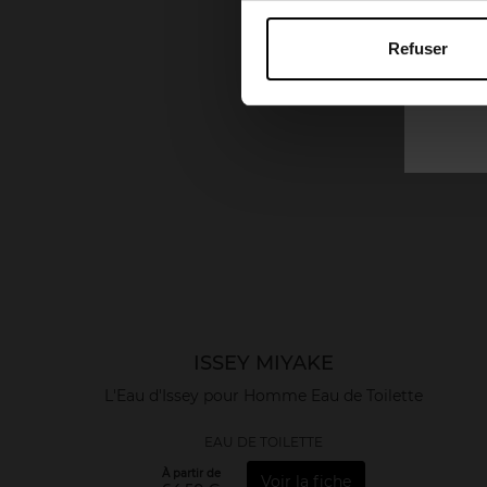
Refuser
ISSEY MIYAKE
L'Eau d'Issey pour Homme Eau de Toilette
EAU DE TOILETTE
À partir de
Voir la fiche