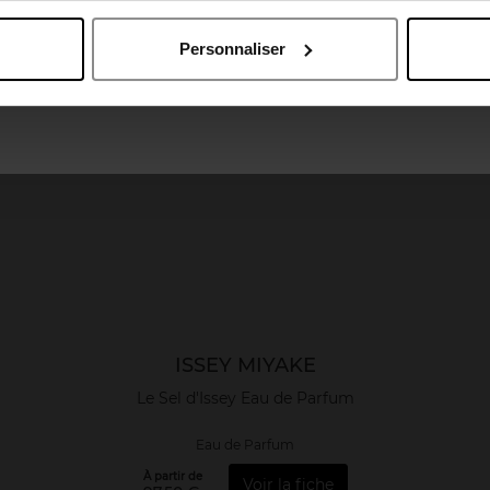
April België
April Belgique
Personnaliser
April France
April Luxembourg
ISSEY MIYAKE
Le Sel d'Issey Eau de Parfum
Eau de Parfum
À partir de
Voir la fiche