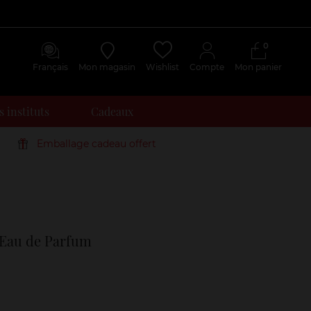
0
Français
Mon magasin
Wishlist
Compte
Mon panier
 instituts
Cadeaux
Emballage cadeau offert
Avis
clients
y Eau de Parfum