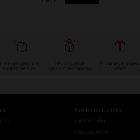
97,50 €
Livraison gratuite
Retour gratuit
Emballage cadeau
à partir de 50€
dans votre magasin
offert
es
Nos moments forts
élité
Saint Valentin
Fête des mères