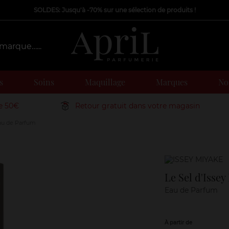
SOLDES: Jusqu'à -70% sur une sélection de produits !
s
Soins
Maquillage
Marques
Nos
de 50€
Retour gratuit dans votre magasin
Eau de Parfum
Marque
Le Sel d'Isse
Eau de Parfum
À partir de