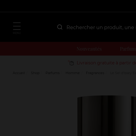
MENU
Nouveautés
Parfum
Livraison gratuite à partir 
Accueil
Shop
Parfums
Homme
Fragrances
Le Sel d'Issey 