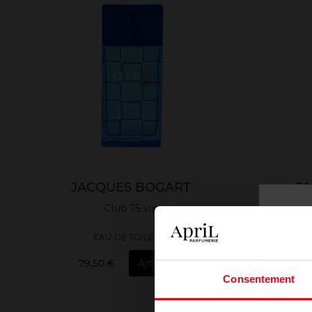
JACQUES BOGART
J
Club 75 vip
EAU DE TOILETTE
79,50 €
Ajouter
7
Consentement