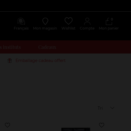
0
Français
Mon magasin
Wishlist
Compte
Mon panier
 instituts
Cadeaux
Emballage cadeau offert
Tri