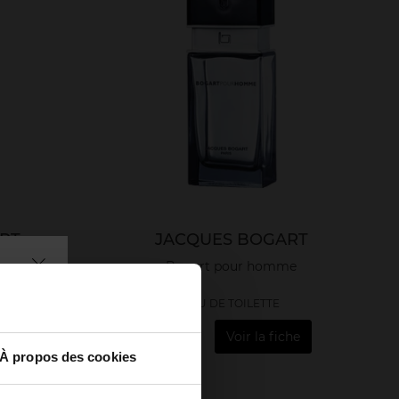
RT
JACQUES BOGART
Bogart pour homme
EAU DE TOILETTE
79,50 €
Voir la fiche
À propos des cookies