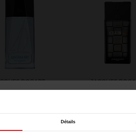
ACQUES BOGART
JACQUES BOGA
Santana bay
Club 75
EAU DE TOILETTE
EAU DE TOILETTE
9,50 €
Ajouter
79,50 €
Ajouter
Détails