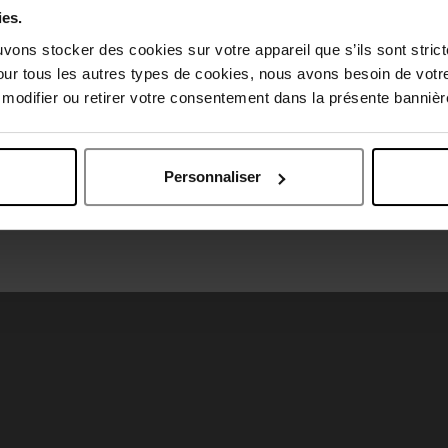
ies.
Choisissez votre pays
uvons stocker des cookies sur votre appareil que s’ils sont stri
our tous les autres types de cookies, nous avons besoin de votr
odifier ou retirer votre consentement dans la présente bannière
April België
April Belgique
Personnaliser
April France
April Luxembourg