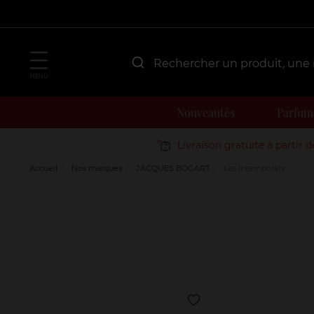
MENU
Nouveautés
Parfum
Livraison gratuite à partir 
Accueil
Nos marques
JACQUES BOGART
Les Intemporels