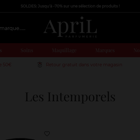
SOLDES: Jusqu'à -70% sur une sélection de produits !
s
Soins
Maquillage
Marques
Nos
de 50€
Retour gratuit dans votre magasin
Les Intemporels