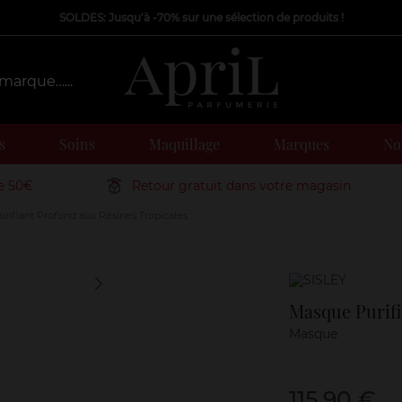
SOLDES: Jusqu'à -70% sur une sélection de produits !
s
Soins
Maquillage
Marques
Nos
de 50€
Retour gratuit dans votre magasin
ifiant Profond aux Résines Tropicales
Marque
Masque Purifi
Masque
115,90 €