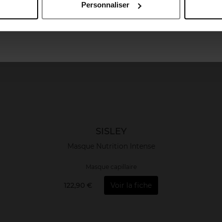
Personnaliser
April France
April Luxembourg
SISLEY
Masque Nutrition Intense
Masque capillaire
122,90 €
Voir la fiche