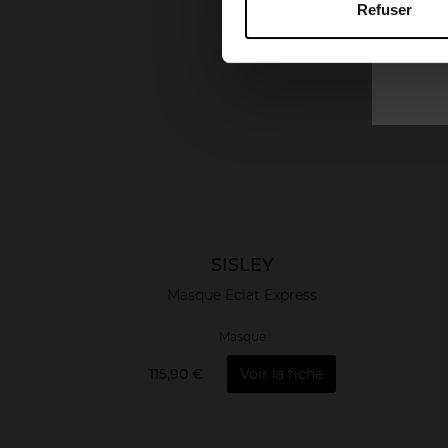
Refuser
SISLEY
Masque Eclat Express
Masque
115,90 €
Voir la fiche