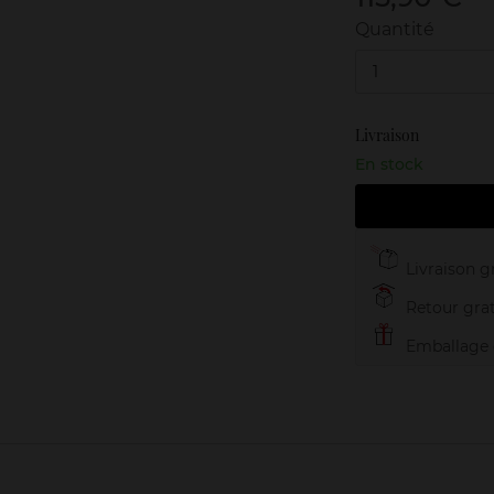
Quantité
1
Livraison
En stock
Livraison gr
Retour grat
Emballage c