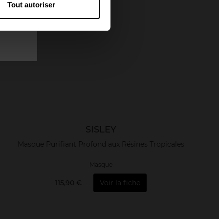
Tout autoriser
SISLEY
Masque Purifiant Profond aux Résines Tropicales
Masque
115,90 €
Voir la fiche