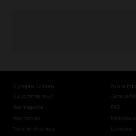
À propos de nous
Nos servic
Qui sommes nous?
Carte de fid
Nos magasins
FAQ
Nos instituts
Méthodes d
Travailler chez nous
Livraisons