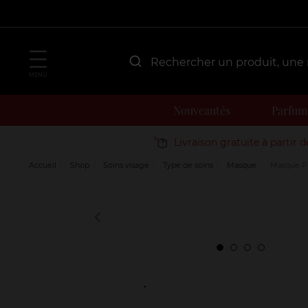
MENU
Nouveautés
Parfum
Livraison gratuite à partir 
Accueil
Shop
Soins visage
Type de soins
Masque
Masque Pur