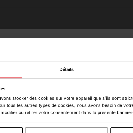
Détails
ies.
Choisissez votre pays
uvons stocker des cookies sur votre appareil que s’ils sont stri
Oublié quelque chose ?
our tous les autres types de cookies, nous avons besoin de votr
odifier ou retirer votre consentement dans la présente bannière
April België
April Belgique