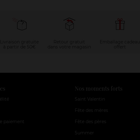
Livraison gratuite
Retour gratuit
Emballage cadeau
à partir de 50€
dans votre magasin
offert
es
Nos moments forts
élité
Saint Valentin
Fête des mères
e paiement
Fête des pères
Summer