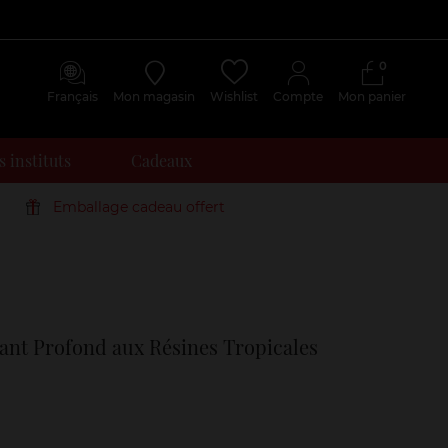
0
Français
Mon magasin
Wishlist
Compte
Mon panier
 instituts
Cadeaux
Emballage cadeau offert
Avis
clients
ant Profond aux Résines Tropicales